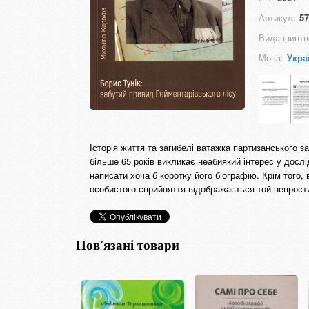
Артикул:
57
Видавництв
Мова:
Укра
Історія життя та загибелі ватажка партизанського з
більше 65 років викликає неабиякий інтерес у дослі
написати хоча б коротку його біографію. Крім того,
особистого сприйняття відображається той непрост
Пов'язані товари