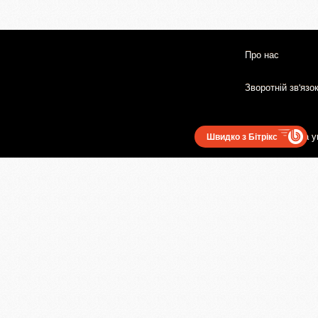
Про нас
Зворотній зв'язо
Користувацька у
Швидко з Бітрікс