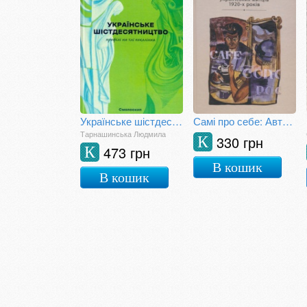
Українське шістдесятництво: профілі на тлі покоління
Самі про себе: Автобіографії українських митців 1920-х
Тарнашинська Людмила
330 грн
К
473 грн
К
В кошик
В кошик