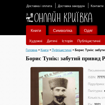
Доставка і оплата
Доставка закордон
Контакти
Книги
Символіка
Одяг
Художні
Дитячі
Історія
Публіцистичні
Головна
Книги
Публіцистичні
Борис Тунік: забут
Борис Тунік: забутий привид 
Письменник
ISBN:
7777
Підрубрика:
Палітурка:
Кількість ст
Рік:
2021