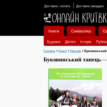
Доставка і оплата
Доставка закордон
Книги
Символіка
О
Художні
Дитячі
Історія
Публіц
Головна
Книги
Наукові
Буковинський
Буковинський танець