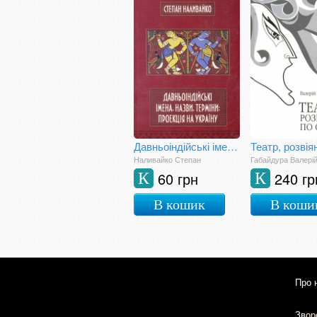
Давньоіндійські імена, назви, терміни: проекція на Україну
Наливайко Степан
Габайдура Валері
60 грн
240 гр
К
К
В кошик
В коши
Про 
Зворо