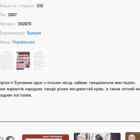
Кількість сторінок:
232
Рік:
2007
Артикул:
532870
Видавництво:
Букрек
Мова:
Українська
ворчості Буковини одне з чільних місць займає танцювальне мистецтво.
них варіантів народних танців різних місцевостей краю, а також нотний ма
родних костюмів.