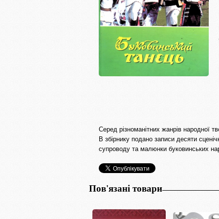
Серед різноманітних жанрів народної т
В збірнику подано записи десяти сценіч
супроводу та малюнки буковинських на
Пов'язані товари