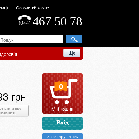
зиції
Особистий кабінет
467 50 78
(044)
Ще
Здоров'я
0
93 грн
Мій кошик
овістити про
наявність
Вхід
Зареєструватись