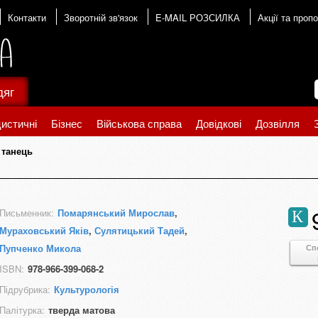
Контакти
Зворотній зв'язок
E-MAIL РОЗСИЛКА
Акції та пропо
дяг
истичні
Бізнес
Військова справа
Довідкові
Дозвілля
 танець
Письменник:
Помарянський Мирослав
,
К
Мураховський Яків
,
Сулятицький Тадей
,
Пупченко Микола
Сп
ISBN:
978-966-399-068-2
Підрубрика:
Культурологія
Палітурка:
тверда матова