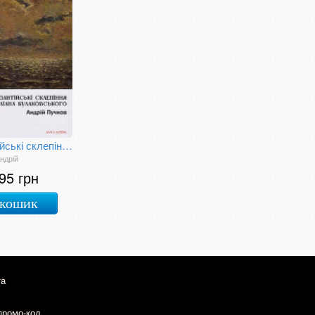
Візантійські склепіння Юліана Кулаковського: Київські контексти
ндрій
95 грн
 кошик
та
промо-код.