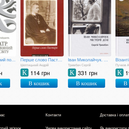
Театр, розвіяний по світу
Перше слово Пастиря
Іван Миколайчук. Містерії долі
й
Шептицький Андрій
Тримбач Сергій
Пучков А
н
114 грн
331 грн
1
К
К
К
к
В кошик
В кошик
В
нас
Контакти
Доставка і опла
тній зв'язок
Умови використання сайту
Як використати 