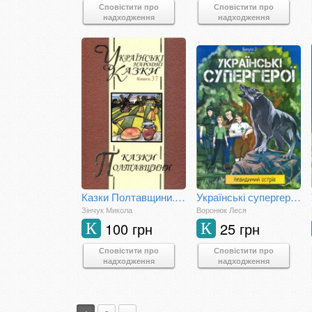
Сповістити про
Сповістити про
надходження
надходження
Казки Полтавщини. Книга 37
Українські супергерої. "Невидимий острів".Випуск 2
Зінчук Микола
Воронюк Леся
100 грн
25 грн
К
К
Сповістити про
Сповістити про
надходження
надходження