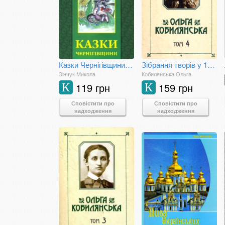
Казки Чернігівщини. Книга 40
Зібрання творів у 10 томах. Том 4
Зінчук Микола
Кобилянська Ольга
119 грн
159 грн
К
К
Сповістити про
Сповістити про
надходження
надходження