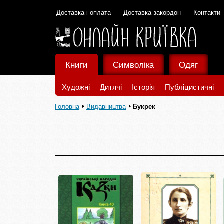
Доставка і оплата
Доставка закордон
Контакти
Книги
Символіка
Одяг
Художні
Дитячі
Історія
Публіцистичні
Головна
Видавництва
Букрек