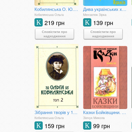
Кобилянська О. Ю. Зібрання творів: у 10 т. Т. 3
Дива українських храмів
Кобилянська Ольга
Мензатюк Зірка
219 грн
139 грн
К
К
Сповістити про
Сповістити про
надходження
надходження
Зібрання творів у 10 томах. Том 2
Казки Бойківщини. Книга 16
Кобилянська Ольга
Зінчук Микола
159 грн
99 грн
К
К