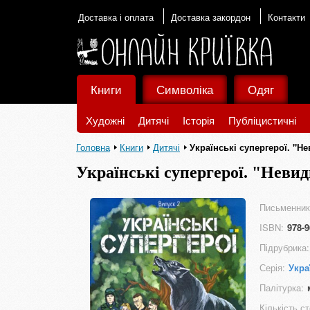
Доставка і оплата
Доставка закордон
Контакти
Книги
Символіка
Одяг
Художні
Дитячі
Історія
Публіцистичні
Головна
Книги
Дитячі
Українські супергерої. "Н
Українські супергерої. "Неви
Письменник
ISBN:
978-9
Підрубрика:
Серія:
Укра
Палітурка:
Кількість ст