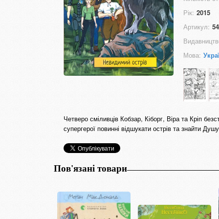
Рік:
2015
Артикул:
54
Видавництв
Мова:
Укра
Четверо сміливців Кобзар, Кіборг, Віра та Кріп бе
супергерої повинні відшукати острів та знайти Душу
Пов'язані товари