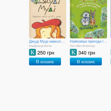
Джуді Муді навколо світу за 8 1/2 днів
Найновіші пригоди їжачка Колька Колючки та зайчика
МакДоналд Меґан
Нестайко Всеволод
250 грн
340 грн
К
К
В кошик
В кошик