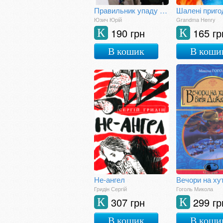
Правильник упаду пластового юнацтва
Юзич Юрій
Grandma Henry
190 грн
165 гр
К
К
В кошик
В коши
Не-ангел
Гридін Сергій
Гоголь Микола
307 грн
299 гр
К
К
В кошик
В коши