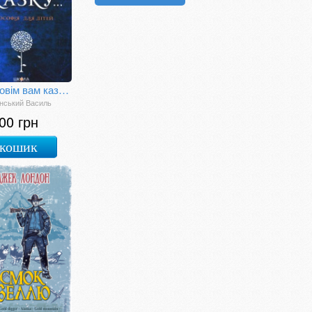
Я розповім вам казку... Філософія для дітей
нський Василь
00 грн
 кошик