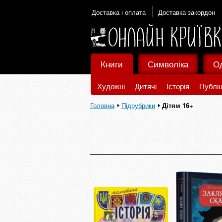
Доставка і оплата
Доставка закордон
Книги
Символіка
О
Художні
Дитячі
Історія
Публіц
Головна
Підрубрики
Дітям 16+