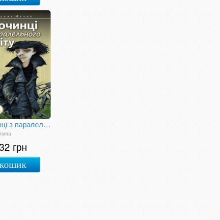
Злочинці з паралельного світу
лина
32 грн
 кошик