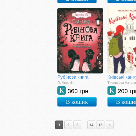
Рубінова книга
Київські кані
Ґір Керстін
Тисовська Наталя
360 грн
200 гр
К
К
В кошик
В коши
...
1
2
3
14
15
>