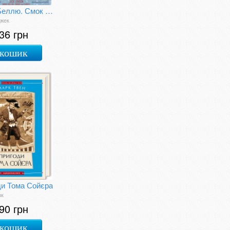
Смок Беллю. Смок і Малюк
Джек
36 грн
 кошик
ди Тома Сойєра
рк
90 грн
 кошик