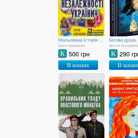
Мальована Історія Незалежності України
Брати Капранови
Арєнєв Володими
500 грн
290 гр
К
К
В кошик
В коши