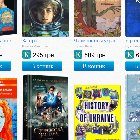
Бісова душа, або заклятий скарб
Завтра
Чарівні істоти українського міфу. Духи природи
р
Шкарін Анатолій
Корній Дара
Сухомли
н
295 грн
589 грн
6
К
К
К
к
В кошик
В кошик
В