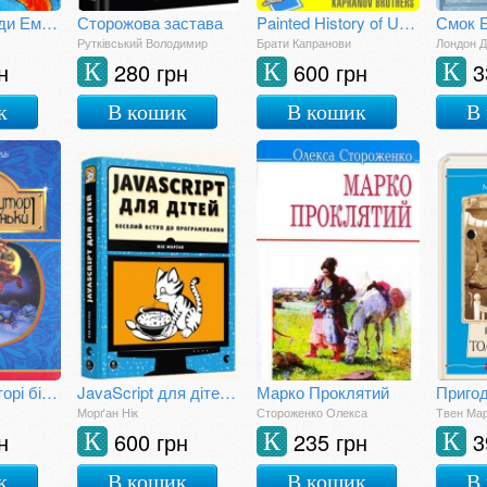
Шалені пригоди Емми, або Як помирають веснянки
Сторожова застава
Painted History of Ukraine
Рутківський Володимир
Брати Капранови
Лондон 
н
280 грн
600 грн
3
К
К
К
к
В кошик
В кошик
В
Вечори на хуторі біля Диканьки
JavaScript для дітей. Веселий вступ до програмування
Марко Проклятий
Приго
Морґан Нік
Стороженко Олекса
Твен Ма
н
600 грн
235 грн
3
К
К
К
к
В кошик
В кошик
В