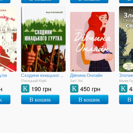
кули
Сходини юнацького гуртка
Дівчина Онлайн
П'ясецький Юрій
Заґґ Зої
Малик Га
н
190 грн
450 грн
4
К
К
К
к
В кошик
В кошик
В