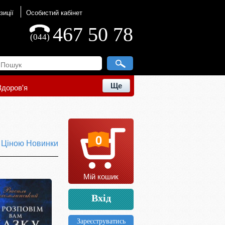
зиції
Особистий кабінет
467 50 78
(044)
Ще
Здоров'я
0
ю
Ціною
Новинки
Мій кошик
Вхід
Зареєструватись