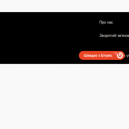
Про нас
Зворотній зв'язо
Користувацька у
Швидко з Бітрікс