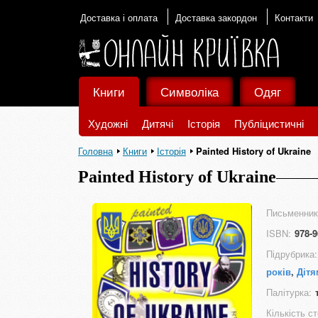
Доставка і оплата
Доставка закордон
Контакти
Книги
Символіка
Одяг
Художні
Дитячі
Історія
Публіцистичні
Головна
Книги
Історія
Painted History of Ukraine
Painted History of Ukraine
Письменник
ISBN:
978-9
Підрубрика:
років
,
Дітя
Палітурка:
Кількість ст