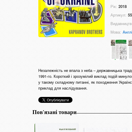
Рік:
2018
Артикул:
55
Видавництв
Мова:
Англ
Незалежність не впала з неба – державницька тради
1991-го. Короткий і зрозумілий виклад подій минул
у такому складному питанні, як походження Українс
приклад для наслідування.
Пов'язані товари