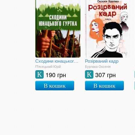
Сходини юнацького гуртка
Розірваний кадр
П'ясецький Юрій
Бурлака Оксенія
190 грн
307 грн
К
К
В кошик
В кошик