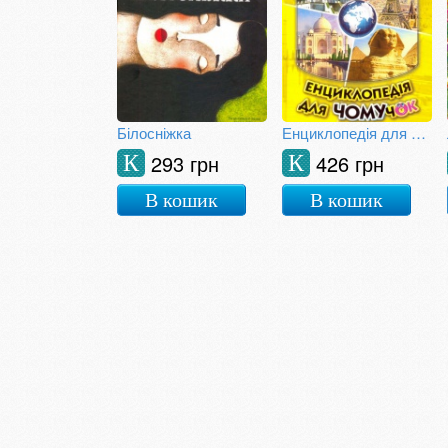
Білосніжка
Енциклопедія для чомучок. Книга 4
293 грн
426 грн
К
К
В кошик
В кошик