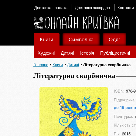
Доставка і оплата
Доставка закордон
Контакти
Книги
Символіка
Одяг
Художні
Дитячі
Історія
Публіцистичні
Головна
Книги
Дитячі
Літературна скарбничка
Літературна скарбничка
ISBN:
978-9
Підрубрика:
до 16 років
Палітурка:
Кількість ст
Рік:
2015