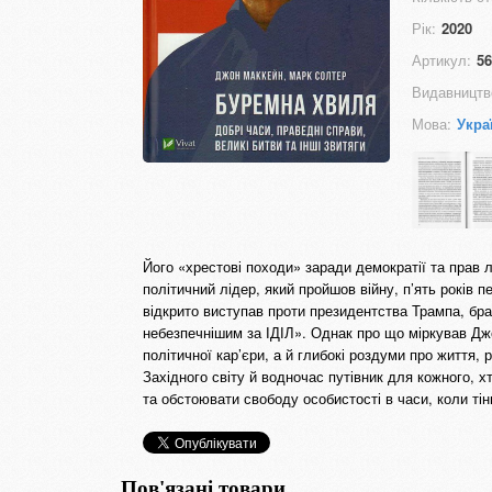
Рік:
2020
Артикул:
56
Видавництв
Мова:
Укра
Його «хрестові походи» заради демократії та прав 
політичний лідер, який пройшов війну, п’ять років 
відкрито виступав проти президентства Трампа, брав
небезпечнішим за ІДІЛ». Однак про що міркував Дж
політичної кар’єри, а й глибокі роздуми про життя, 
Західного світу й водночас путівник для кожного, хт
та обстоювати свободу особистості в часи, коли тін
Пов'язані товари