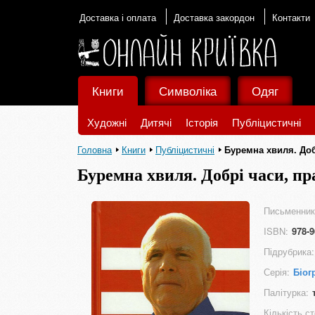
Доставка і оплата
Доставка закордон
Контакти
Книги
Символіка
Одяг
Художні
Дитячі
Історія
Публіцистичні
Головна
Книги
Публіцистичні
Буремна хвиля. Добр
Буремна хвиля. Добрі часи, пр
Письменник
ISBN:
978-9
Підрубрика:
Серія:
Біог
Палітурка:
Кількість ст