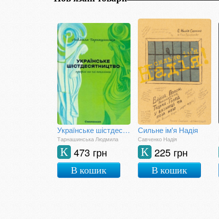
Українське шістдесятництво: профілі на тлі покоління
Сильне ім'я Надія
Тарнашинська Людмила
Савченко Надія
473 грн
225 грн
К
К
В кошик
В кошик