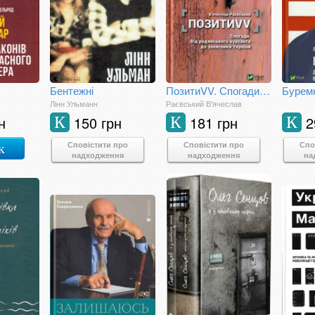
Бентежні
ПозитиVV. Спогади. Від радянського курсанта до захисника України
Лінн Ульманн
Раєвський В'ячеслав
н
150 грн
181 грн
2
К
К
К
Сповістити про
Сповістити про
Спо
к
надходження
надходження
на