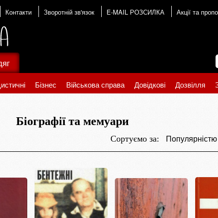
Контакти
Зворотній зв'язок
E-MAIL РОЗСИЛКА
Акції та пропо
дяг
истичні
Бізнес
Військова справа
Довідкові
Дозвілля
Біографії та мемуари
Популярніст
Сортуємо за: