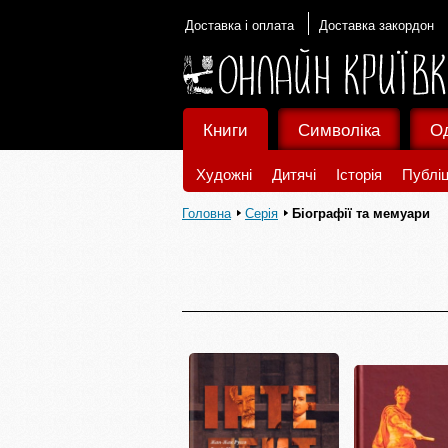
Доставка і оплата
Доставка закордон
Книги
Символіка
О
Художні
Дитячі
Історія
Публіц
Головна
Серія
Біографії та мемуари