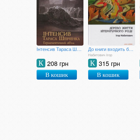
Інтенсив Тараса Шевченка. Герменевтичний об'єм
До книги входить близько 300 невеликих есеїв про світ ідей та образів Тараса Шевченка (1814–1861) – поета, художника, музиканта, мислителя. Шевченко постає тут людиною, яка надзвичайно тонко й трепетно відчуває природу, мистецтво, життя в усіх його проява
Набитович Ігор
208 грн
315 грн
К
К
В кошик
В кошик