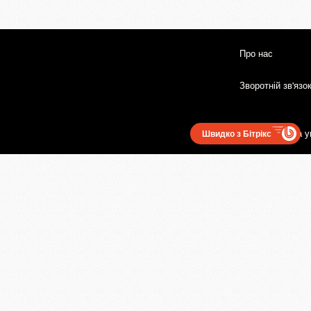
Про нас
Зворотній зв'язо
Користувацька у
Швидко з Бітрікс