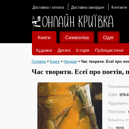
Доставка і оплата
Доставка закордон
Контакти
Книги
Символіка
Одяг
Художні
Дитячі
Історія
Публіцистичні
Головна
Книги
Наукові
Час творити. Есеї про пое
Час творити. Есеї про поетів, 
Письменник
ISBN:
978-6
Підрубрика:
Палітурка:
Кількість ст
Рік:
2019