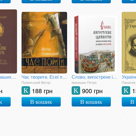
Віра предків наших. Філософські та літературознавчі праці. Том 2
Час творити. Есеї про поетів, прозаїків, митців
Слово, вигострене ідейністю. Збірник наукових праць на пошану Олега Багана
Палинський Віктор
Іванишин Петро
Панасюк 
н
188 грн
900 грн
1
К
К
К
к
В кошик
В кошик
В