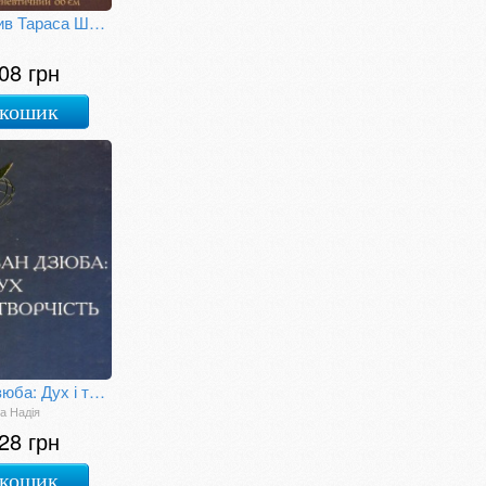
Інтенсив Тараса Шевченка. Герменевтичний об'єм
08 грн
 кошик
Іван Дзюба: Дух і творчість: літературний портрет
а Надія
28 грн
 кошик