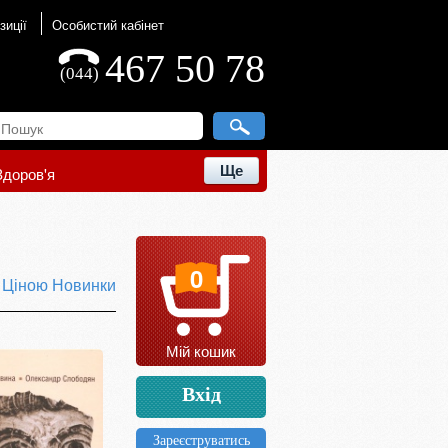
зиції
Особистий кабінет
467 50 78
(044)
Ще
Здоров'я
0
ю
Ціною
Новинки
Мій кошик
Вхід
Зареєструватись