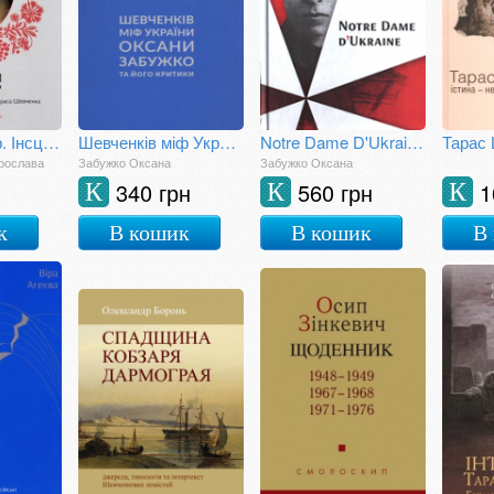
Вічний кобзар. Інсценізація-монтаж на свято Тараса Шевченка
Шевченків міф України. Спроба філософського аналізу
Notre Dame D'Ukraine: українка в конфлікті міфологій
рослава
Забужко Оксана
Забужко Оксана
340 грн
560 грн
1
К
К
К
к
В кошик
В кошик
В