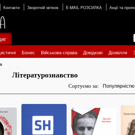
Контакти
Зворотній зв'язок
E-MAIL РОЗСИЛКА
Акції та пропо
дяг
истичні
Бізнес
Військова справа
Довідкові
Дозвілля
о
Літературознавство
Популярніст
Сортуємо за: