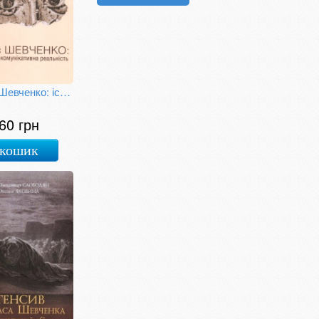
Тарас Шевченко: істина - некомунікативна реальність
60 грн
 кошик