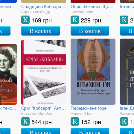
За лаштунками імперії
Спадщина Кобзаря Дармограя: джерела, типологія та інтертекст Шевченкових повістей
Осип Зінкевич. Щоденник. 1948-1949, 1967-1968, 1971-1976
Боронь Олександр
Зінкевич Осип
н
169 грн
229 грн
2
К
К
К
к
В кошик
В кошик
В
Ліна Костенко: тексти та їх інтерпретація
Крім "Кобзаря". Антологія української літератури 1792-1883. Частина 1
Переможене горе
Назаренко Михайло
Монолатій Іван
Частаков
н
544 грн
152 грн
1
К
К
К
к
В кошик
В кошик
В