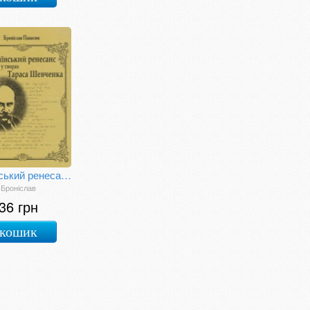
Український ренесанс у творах Тараса Шевченка
Броніслав
36 грн
 кошик