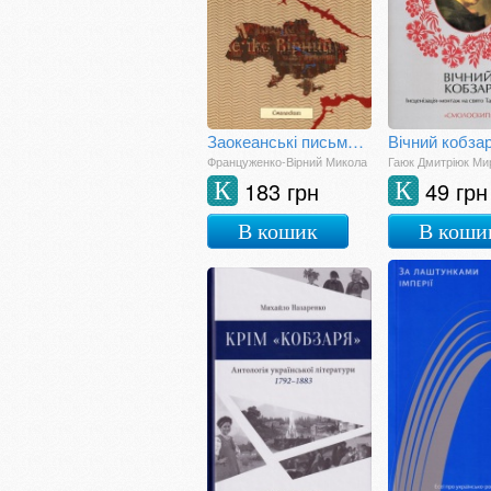
Заокеанські письменники України
Француженко-Вірний Микола
Гаюк Дмитріюк Ми
183 грн
49 грн
К
К
В кошик
В коши