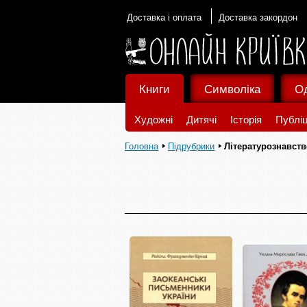
Доставка і оплата
Доставка закордон
Книги
Символіка
О
Художні
Дитячі
Історія
Публіц
Головна
Підрубрики
Літературознавств