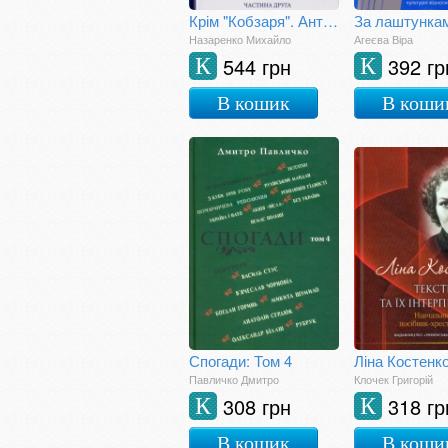
Крім "Кобзаря". Антологія української літератури 1792-1883. Частина 2
Назаренко Михайло
Агеєва Віра
544 грн
392 гр
К
К
В кошик
В коши
Спогади: Том 4
Павличко Дмитро
Клочек Григорій
308 грн
318 гр
К
К
В кошик
В коши