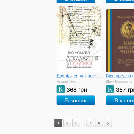
Дослідження з поетики: вірш, жанр, композиція
Чамата Ніна
Шаян Володимир
368 грн
367 гр
К
К
В кошик
В коши
...
1
2
3
7
8
>