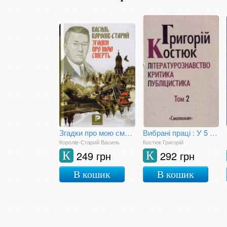
Згадки про мою смерть
Вибрані праці : У 5 Т. Т.2 Літературознавство. Критика. Публіцистика
Королів-Старий Василь
Костюк Григорій
249 грн
292 грн
К
К
В кошик
В кошик