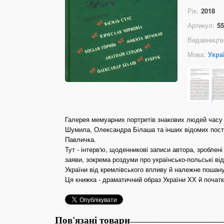
Рік:
2018
Артикул:
55
Видавництв
Мова:
Укра
Галерея мемуарних портретів знакових людей часу 
Шумила, Олександра Білаша та інших відомих поста
Павличка.
Тут - інтерв'ю, щоденникові записи автора, зроблені 
заяви, зокрема роздуми про українсько-польські від
України від кремлівського впливу й належне пошану
Ця книжка - драматичний образ України ХХ й початк
Пов'язані товари