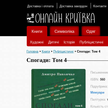
Доставка і оплата
Доставка закордон
Контакти
Книги
Символіка
Одяг
Художні
Дитячі
Історія
Публіцистичні
Головна
Книги
Публіцистичні
Спогади: Том 4
Спогади: Том 4
Письменник
ISBN:
560
Підрубрика:
Мемуари
Палітурка:
Кількість ст