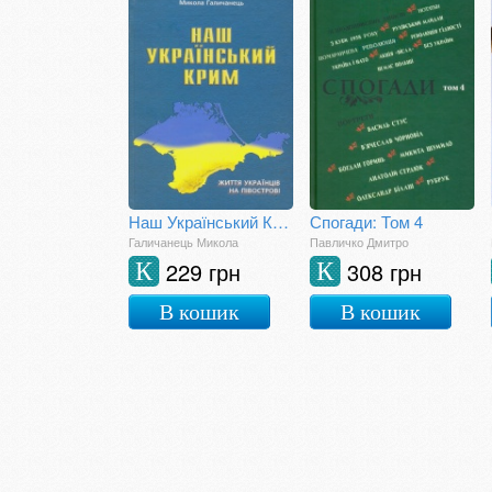
Наш Український Крим. Життя українців на півострові
Спогади: Том 4
Галичанець Микола
Павличко Дмитро
229 грн
308 грн
К
К
В кошик
В кошик