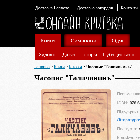
Доставка і оплата
Доставка закордон
Контакти
Книги
Символіка
Одяг
Художні
Дитячі
Історія
Публіцистичні
Головна
Книги
Історія
Часопис "Галичанинъ"
Часопис "Галичанинъ"
Письменник
ISBN:
978-6
Підрубрика:
Літературо
Палітурка:
Кількість ст