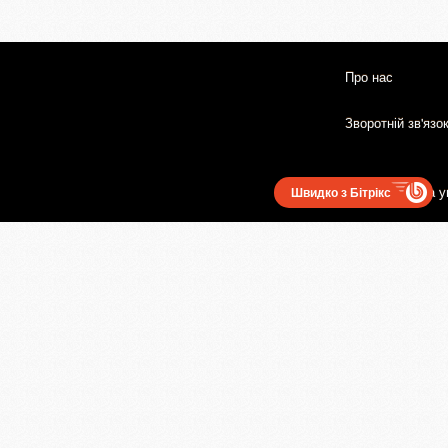
Про нас
Зворотній зв'язо
Користувацька у
Швидко з Бітрікс