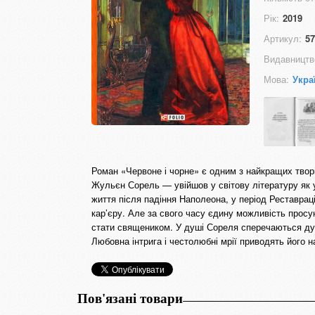
Рік:
2019
Артикул:
57
Видавництв
Мова:
Укра
Роман «Червоне і чорне» є одним з найкращих твор
Жульєн Сорель — увійшов у світову літературу як 
життя після падіння Наполеона, у період Реставрац
кар’єру. Але за свого часу єдину можливість просун
стати священиком. У душі Сореля сперечаються дур
Любовна інтрига і честолюбні мрії приводять його н
Пов'язані товари