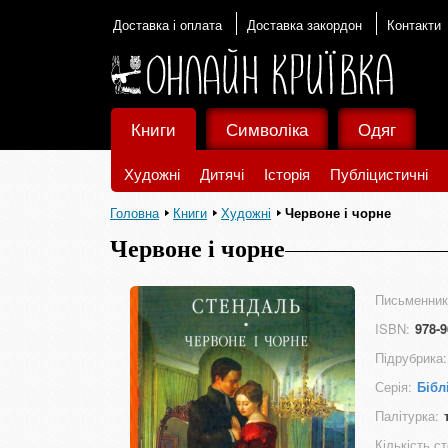
Доставка і оплата
Доставка закордон
Контакти
Книги
Символіка
Одяг
Художні
Дитячі
Історія
Публіцистичні
Головна
Книги
Художні
Червоне і чорне
Червоне і чорне
Письменник
ISBN:
978-9
Підрубрика:
Серія:
Бібл
Палітурка:
Кількість ст