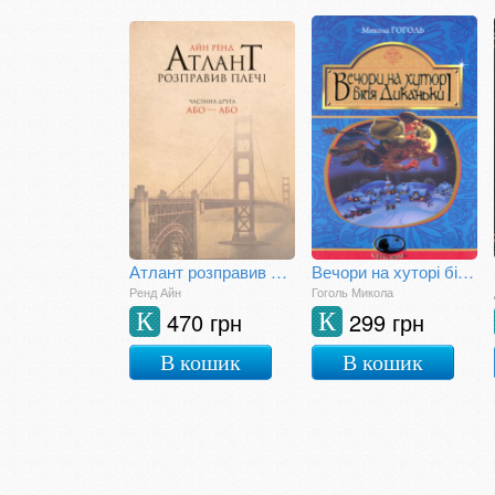
Атлант розправив плечі. Або - або. Книга друга
Вечори на хуторі біля Диканьки
Ренд Айн
Гоголь Микола
470 грн
299 грн
К
К
В кошик
В кошик