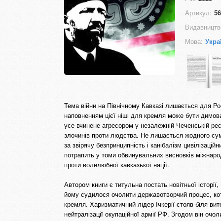
Артикул:
56
Видавництв
Мова:
Укра
Тема війни на Північному Кавказі лишається для Ро
наповненням цієї ніші для кремля може бути димова
усе вчинене агресором у незалежній Чеченській респ
злочинів проти людства. Не лишається жодного сумн
за звірячу безпринципність і канібалізм цивілізаці
потрапить у томи обвинувальних висновків міжнаро
проти волелюбної кавказької нації.
Автором книги є титульна постать новітньої історі
йому судилося очолити державотворчий процес, кот
кремля. Харизматичний лідер Ічкерії стояв біля вит
нейтралізації окупаційної армії РФ. Згодом він оч