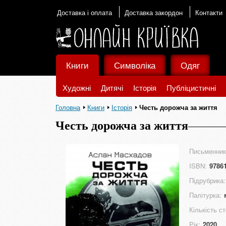
Доставка і оплата
Доставка закордон
Контакти
Книги
Символіка
Одяг
Художні
Дитячі
Історія
Публіцистичні
Головна
Книги
Історія
Честь дорожча за життя
Честь дорожча за життя
Письменник
ISBN:
9786
Підрубрика:
Палітурка:
Кількість ст
Рік:
2020