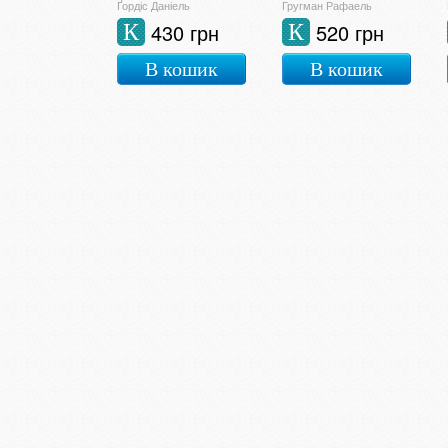
Ґордіс Даніель
Гругман Рафаель
430 грн
520 грн
К
К
В кошик
В кошик