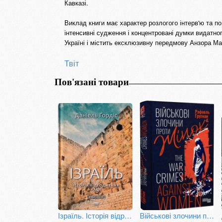
Кавказі.
Виклад книги має характер розлогого інтерв'ю та п
інтенсивні судження і концентровані думки видатног
Україні і містить ексклюзивну передмову Анзора М
Твіт
Пов'язані товари
Ізраїль. Історія відродження нації
Військові злочини проти жінок