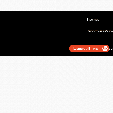
Про нас
Зворотній зв'язо
Користувацька у
Швидко з Бітрікс