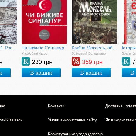
Вбивство нації. Російський геноцид черкесів
Чи виживе Сингапур
Країна Моксель, або Московія. Книга друга
Махбубані Кішор
Білінський Володимир
Брати Ка
н
230 грн
359 грн
7
К
К
к
В кошик
В кошик
В
нас
Контакти
Доставка і опла
тній зв'язок
Умови використання сайту
Як використати 
Користувацька угода (договір