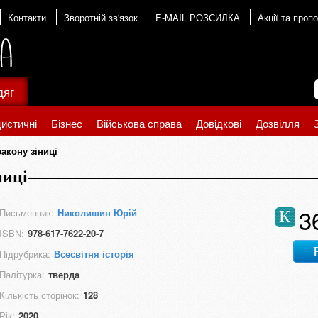
Контакти
Зворотній зв'язок
E-MAIL РОЗСИЛКА
Акції та пропо
дяг
истичні
Бізнес
Військова справа
Довідкові
Дозвілля
акону зіниці
ниці
3
Письменник:
Николишин Юрій
К
ISBN:
978-617-7622-20-7
Підрубрика:
Всесвітня історія
Палітурка:
тверда
Кількість сторінок:
128
Рік:
2020