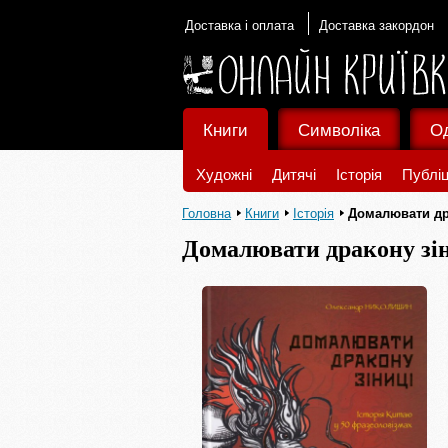
Доставка і оплата
Доставка закордон
Книги
Символіка
О
Художні
Дитячі
Історія
Публіц
Головна
Книги
Історія
Домалювати др
Домалювати дракону зі