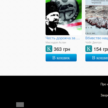
Честь дорожча за життя
Масхадов Аслан
Чобіт Дмитро
363 грн
154 гр
К
К
В кошик
В коши
Про 
Зворо