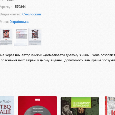
Артикул:
570844
Видавництво:
Смолоскип
Мова:
Українська
Саме через них автор книжки «Домалювати дракону зіниці» і хоче розповіст
 пояснення яких зібрані у цьому виданні, допоможуть вам краще зрозумі