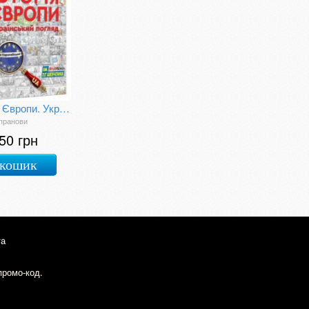
Історія Європи. Український погляд
пранови
50 грн
 кошик
та
промо-код.