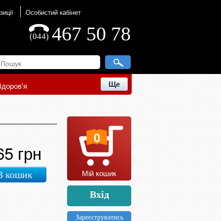
зиції
Особистий кабінет
467 50 78
(044)
Ще
Здоров'я
0
65 грн
Мій кошик
В кошик
Вхід
Зареєструватись