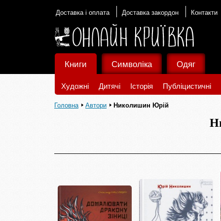
Доставка і оплата
Доставка закордон
Контакти
Книги
Символіка
Одяг
Художні
Дитячі
Історія
Публіцистичні
Головна
Автори
Николишин Юрій
Н