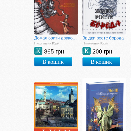
Домалювати дракону зіниці
Звідки росте борода
Николишин Юрій
Николишин Юрій
365 грн
200 грн
К
К
В кошик
В кошик