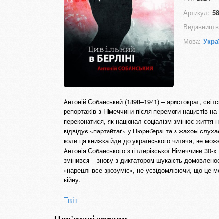
Артикул:
58
Видавництв
Мова:
Укра
Антоній Собанський (1898–1941) – аристократ, світсь
репортажів з Німеччини після перемоги нацистів на 
переконатися, як націонал-соціалізм змінює життя 
відвідує «партайтаґ» у Нюрнберзі та з жахом слух
коли ця книжка йде до українського читача, не мож
Антонія Собанського з гітлерівської Німеччини 30-х 
змінився – знову з диктатором шукають домовленос
«нарешті все зрозуміє», не усвідомлюючи, що це м
війну.
Твіт
Пов'язані товари