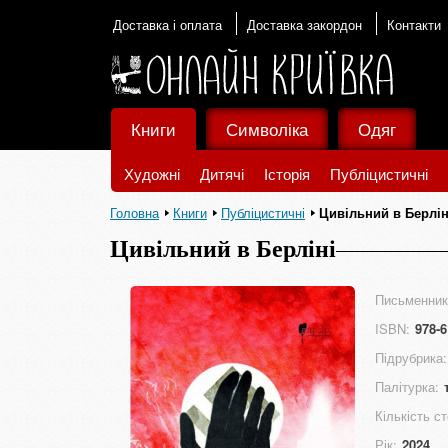
Доставка і оплата
Доставка закордон
Контакти
Книги
Символіка
Одяг
Художні
Дитячі
Історія
Публіцистичні
Головна
Книги
Публіцистичні
Цивільний в Берлін
Цивільний в Берліні
Письменник
ISBN:
978-6
Підрубрика:
Палітурка:
Кількість ст
Рік:
2024