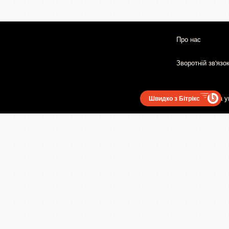
Про нас
Зворотній зв'язо
Користувацька у
Швидко з Бітрікс