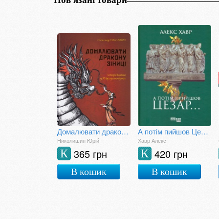
Домалювати дракону зіниці
А потім пийшов Цезар...
Николишин Юрій
Хавр Алекс
365 грн
420 грн
К
К
В кошик
В кошик