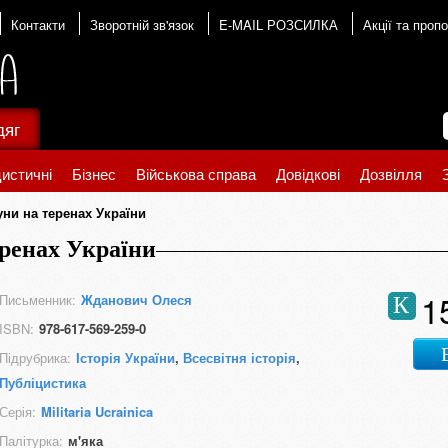
Контакти
Зворотній зв'язок
E-MAIL РОЗСИЛКА
Акції та пропо
дяг
истичні
Бізнес
Військова справа
Довідкові
Дозвілля
уни на теренах України
еренах України
1
Письменник:
Жданович Олеся
К
ISBN:
978-617-569-259-0
Підрубрика:
Історія України
,
Всесвітня історія
,
Публіцистика
Серія:
Militaria Ucrainica
Палітурка:
м'яка