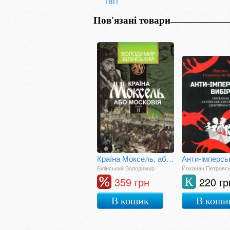
Твіт
Пов'язані товари
Країна Моксель, або Московія. Книга друга
Білінський Володимир
Йоханан Петровс
359 грн
220 гр
К
В кошик
В коши