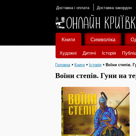
Доставка і оплата
Доставка закордон
Книги
Символіка
О
Художні
Дитячі
Історія
Публіц
Головна
Книги
Історія
Воїни степів. Г
Воїни степів. Гуни на т