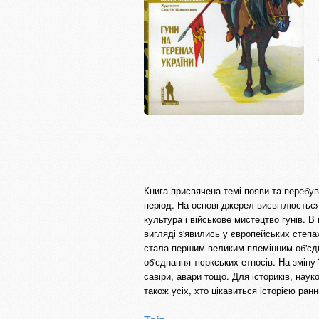
Книга присвячена темі появи та перебув
період. На основі джерел висвітлюється 
культура і військове мистецтво гунів. 
вигляді з'явились у європейських степа
стала першим великим племінним об'єдн
об'єднання тюркських етносів. На зміну
савіри, авари тощо. Для істориків, наук
також усіх, хто цікавиться історією ран