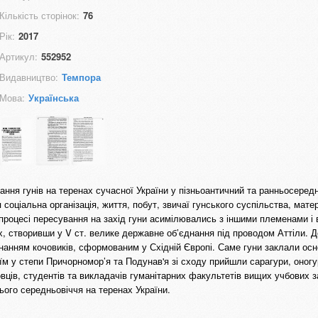
Кількість сторінок:
76
Рік:
2017
Артикул:
552952
Видавництво:
Темпора
Мова:
Українська
ання гунів на теренах сучасної України у пізньоантичний та ранньосеред
соціальна організація, життя, побут, звичаї гунського суспільства, мате
В процесі пересування на захід гуни асимілювались з іншими племенами і
х, створивши у V ст. велике державне об’єднання під проводом Аттіли. Д
анням кочовиків, сформованим у Східній Європі. Саме гуни заклали ос
 їм у степи Причорномор’я та Подунав'я зі сходу прийшли сарагури, оногу
овців, студентів та викладачів гуманітарних факультетів вищих учбових з
нього середньовіччя на теренах України.