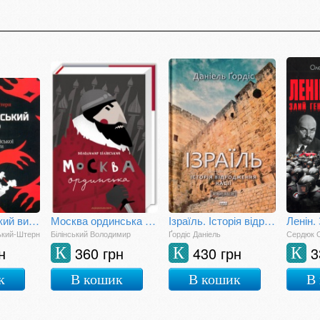
Анти-імперський вибір: постання українсько-єврейської ідентичности
Москва ординська (XIII—XVI століття)
Ізраїль. Історія відродження нації
ький-Штерн
Білінський Володимир
Ґордіс Даніель
Сердюк 
н
360 грн
430 грн
3
К
К
К
к
В кошик
В кошик
В