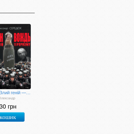
Ленін. Злий геній — вождь тероризму: Науково-історичне дослідження
Олександр
30 грн
 кошик