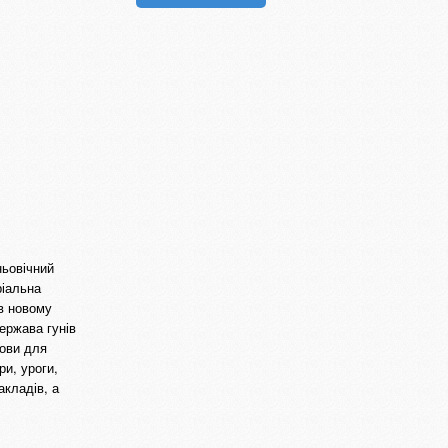
ньовічний
ріальна
 в новому
ержава гунів
нови для
ри, уроги,
акладів, а