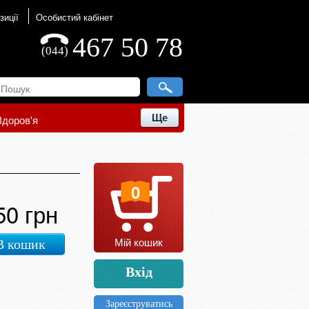
зиції
Особистий кабінет
467 50 78
(044)
Ще
Здоров'я
0
50 грн
Мій кошик
В кошик
Вхід
Зареєструватись