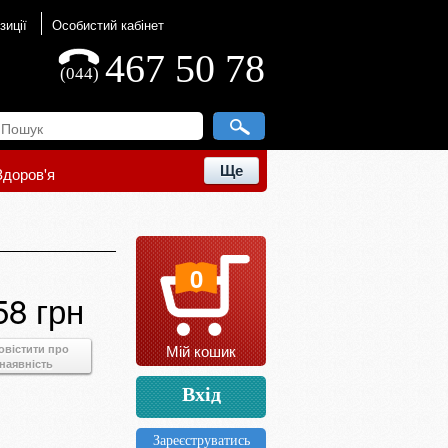
зиції
Особистий кабінет
467 50 78
(044)
Ще
Здоров'я
0
58 грн
Мій кошик
овістити про
наявність
Вхід
Зареєструватись