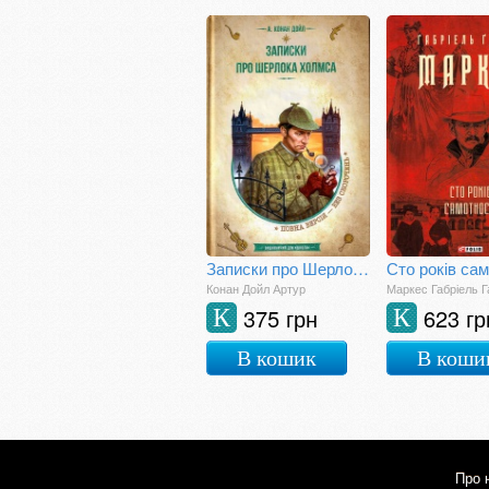
Записки про Шерлока Холмса
Сто років сам
Конан Дойл Артур
Маркес Габріель Г
375 грн
623 гр
К
К
В кошик
В коши
Про 