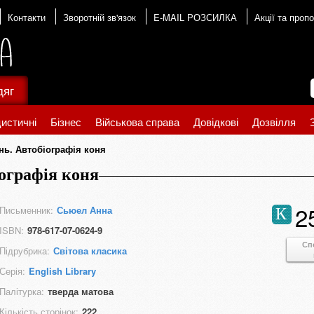
Контакти
Зворотній зв'язок
E-MAIL РОЗСИЛКА
Акції та пропо
дяг
истичні
Бізнес
Військова справа
Довідкові
Дозвілля
нь. Автобіографія коня
ографія коня
2
Письменник:
Сьюел Анна
К
ISBN:
978-617-07-0624-9
Сп
Підрубрика:
Світова класика
Серія:
English Library
Палітурка:
тверда матова
Кількість сторінок:
222