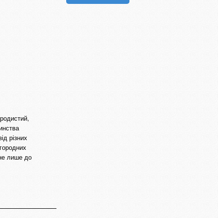
родистий,
тинства
ід різних
агородних
 не лише до