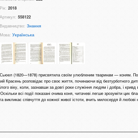
Рік:
2018
Артикул:
558122
Видавництво:
Знання
Мова:
Українська
 Сьюел (1820—1878) присвятила своїм улюбленим тваринам — коням. По
рний Красень розповідає про своє життя, починаючи від безтурботного ди
ого віку, коли, зазнавши за довгі роки служіння людям і добра, і кривд в
Оскільки всі події показані очима коня, читачеві легше зрозуміти цих бл
а викликає співчуття до кожної живої істоти, вчить милосердя й любові