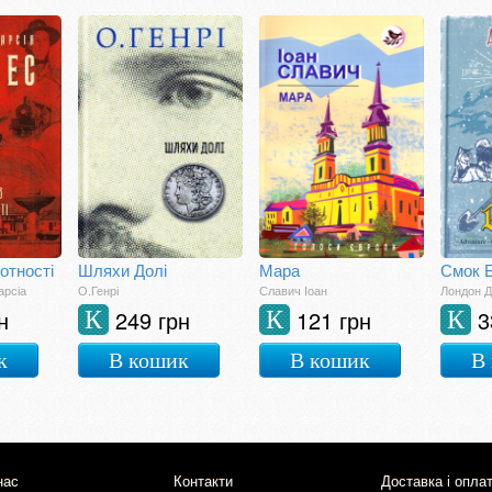
отності
Шляхи Долі
Мара
арсіа
О.Генрі
Славич Іоан
Лондон 
н
249 грн
121 грн
3
К
К
К
к
В кошик
В кошик
В
нас
Контакти
Доставка і опла