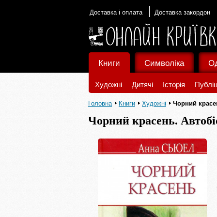
Доставка і оплата
Доставка закордон
Книги
Символіка
О
Художні
Дитячі
Історія
Публіц
Головна
Книги
Художні
Чорний красе
Чорний красень. Автобі