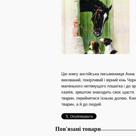
Цю книгу англійська письменниця Анна
вихований, покірливий і вірний кінь Чо
маленького нетямущого лошатка і до зріл
хазяїв, зрештою знаходить своє щастя. 
тварин, перейнятися їхньою долею. Книг
тварин, а й до людей.
Пов'язані товари