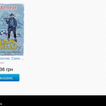
Смок Беллю. Смок і Малюк
Джек
36 грн
 кошик
та