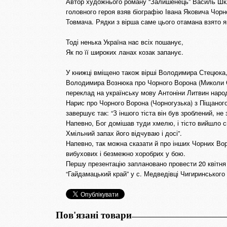
Автор художнього роману “Залишенець” Василь Шкл
головного героя взяв біографію Івана Яковича Чорн
Товмача. Рядки з вірша саме цього отамана взято я
Тоді ненька Україна наc всіх пошанує,
Як по її широких ланах козак запанує.
У книжці вміщено також вірші Володимира Стецюка
Володимира Вознюка про Чорного Ворона (Миколи С
переклад на українську мову Антоніни Литвин народн
Нарис про Чорного Ворона (Чорногузька) з Піщано
завершує так: “З іншого тіста він був зроблений, не 
Напевно, Бог домішав туди хмелю, і тісто вийшло 
Хмільний запах його відчуваю і досі”.
Напевно, так можна сказати й про інших Чорних Вор
вибухових і безмежно хоробрих у бою.
Першу презентацію заплановано провести 20 квітня
“Гайдамацький край” у с. Медведівці Чигиринського
Пов'язані товари