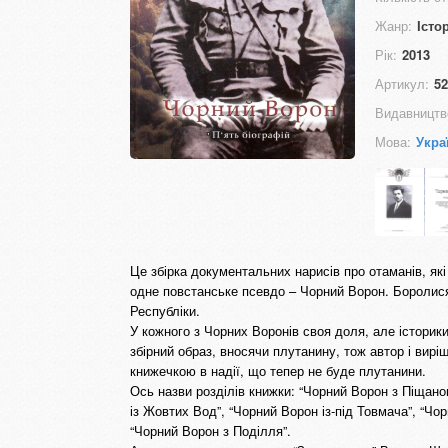
Жанр:
Істо
Рік:
2013
Артикул:
52
Видавництв
Мова:
Укра
Це збірка документальних нарисів про отаманів, як
одне повстанське псевдо – Чорний Ворон. Боролися
Республіки.
У кожного з Чорних Воронів своя доля, але історики
збірний образ, вносячи плутанину, тож автор і вирі
книжечкою в надії, що тепер не буде плутанини.
Ось назви розділів книжки: “Чорний Ворон з Піщано
із Жовтих Вод”, “Чорний Ворон із-під Товмача”, “Чо
“Чорний Ворон з Поділля”.