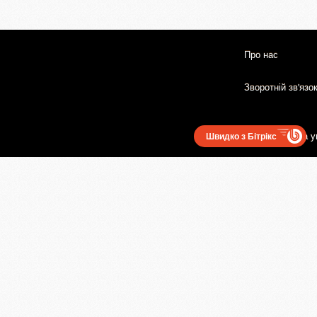
Про нас
Зворотній зв'язо
Користувацька у
Швидко з Бітрікс