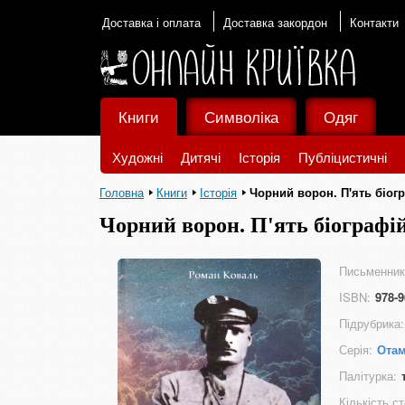
Доставка і оплата
Доставка закордон
Контакти
Книги
Символіка
Одяг
Художні
Дитячі
Історія
Публіцистичні
Головна
Книги
Історія
Чорний ворон. П'ять біог
Чорний ворон. П'ять біографі
Письменник
ISBN:
978-9
Підрубрика:
Серія:
Отам
Палітурка:
Кількість ст