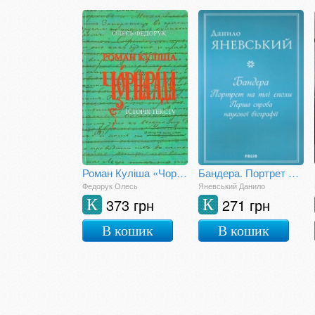
Роман Куліша «Чорна рада»: історія тексту
Бандера. Портрет на тлі епохи. Перша спроба наукової біографії
Федорук Олесь
Яневський Данило
373 грн
271 грн
К
К
В кошик
В кошик