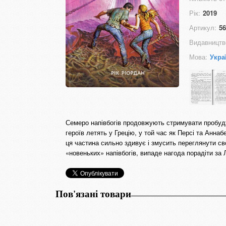
Рік:
2019
Артикул:
56
Видавництв
Мова:
Укра
Семеро напівбогів продовжують стримувати пробудж
героїв летять у Грецію, у той час як Персі та Анна
ця частина сильно здивує і змусить переглянути св
«новеньких» напівбогів, випаде нагода порадіти за
Пов'язані товари