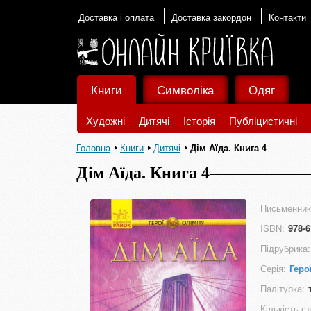
Доставка і оплата
Доставка закордон
Контакти
Книги
Символіка
Одяг
Художні
Дитячі
Історія
Публіцистичні
Головна
Книги
Дитячі
Дім Аїда. Книга 4
Дім Аїда. Книга 4
Письменник
ISBN:
978-6
Підрубрика:
Серія:
Геро
Палітурка:
Кількість ст