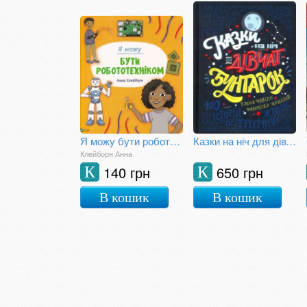
Я можу бути роботехніком
Казки на ніч для дівчаток-бунтарок
Клейборн Анна
140 грн
650 грн
К
К
В кошик
В кошик