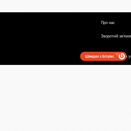
Про нас
Зворотній зв'язо
Користувацька у
Швидко з Бітрікс