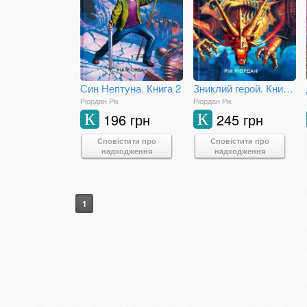
Син Нептуна. Книга 2
Зниклий герой. Книга 1
Ріордан Рік
Ріордан Рік
196 грн
245 грн
К
К
Сповістити про
Сповістити про
надходження
надходження
1