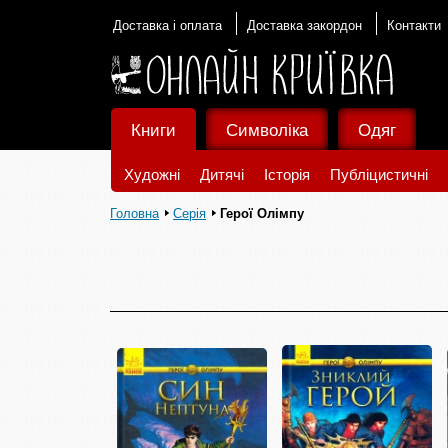
Доставка і оплата
Доставка закордон
Контакти
Книги
Символіка
Одяг
Художні
Дитячі
Історія
Публіцистичні
Головна
Серія
Герої Олімпу