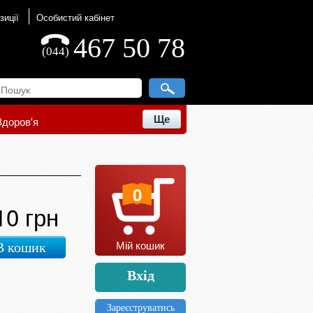
зиції
Особистий кабінет
467 50 78
(044)
Ще
Здоров'я
0
10 грн
Мій кошик
В кошик
Вхід
Зареєструватись