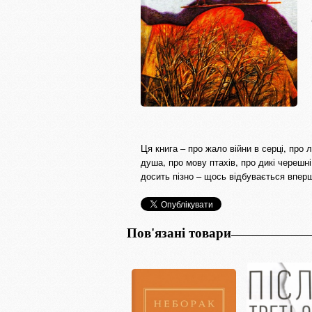
Ця книга – про жало війни в серці, про 
душа, про мову птахів, про дикі черешні,
досить пізно – щось відбувається вперш
Пов'язані товари