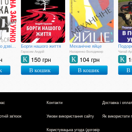
Після третього дзвінка вхід до зали забороняється
Борги нашого життя
Механічне яйце
Гарасим Андрій
Назаренко Володимир
Чапай А
н
150 грн
104 грн
1
К
К
К
к
В кошик
В кошик
В
нас
Контакти
Доставка і опла
тній зв'язок
Умови використання сайту
Як використати 
Користувацька угода (договір