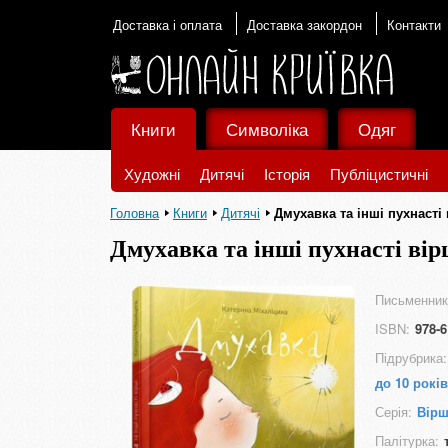
Доставка і оплата
Доставка закордон
Контакти
Книги
Символіка
Одяг
Художні
Дитячі
Історія
Публіцистичні
Головна
Книги
Дитячі
Дмухавка та інші пухнасті 
Дмухавка та інші пухнасті вір
Письменник
ISBN:
978-6
Підрубрика:
до 10 років
Серія:
Вірш
Палітурка: