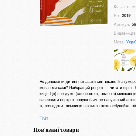
Кількість ст
Рік:
2019
Артикул:
56
Видавництв
Мова:
Укра
Як допомогти дитині пізнавати світ цікаво й з гумо
мова і ми самі? Найкращий рецепт — читати вірші. 
кицю Це) і не дуже (слоненятко, тюленів) мешканців
завершити портрет павука (чим не павучковий антис
ж, розгадати таємницю віршика-такогонебувайка, ві
Твіт
Пов'язані товари