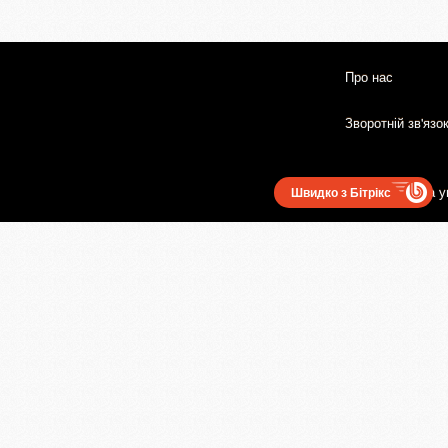
Про нас
Зворотній зв'язо
Користувацька у
Швидко з Бітрікс