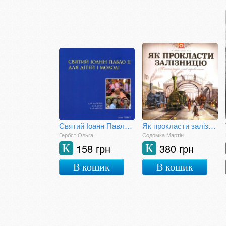
Святий Іоанн Павло ІІ для дітей і молоді
Як прокласти залізницю
Гербст Ольга
Содомка Мартін
158 грн
380 грн
К
К
В кошик
В кошик