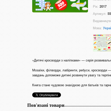
Рік:
2017
Артикул:
55
Видавництв
Мова:
Укра
«Дитячі кросворди з наліпками» — серія розвивальн
Мозаїки, філворди, лабіринти, ребуси, кросворди —
завдань допоможе дитині розвинути увагу та терпін
Книга стане чудовою знахідкою для батьків та гарн
Пов'язані товари