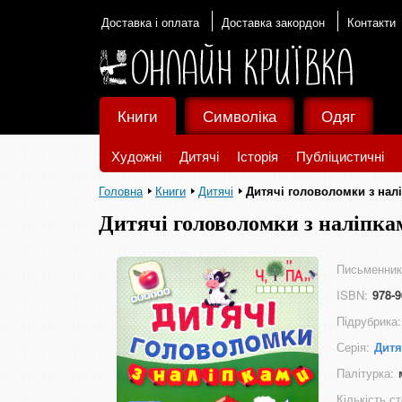
Доставка і оплата
Доставка закордон
Контакти
Книги
Символіка
Одяг
Художні
Дитячі
Історія
Публіцистичні
Головна
Книги
Дитячі
Дитячі головоломки з налі
Дитячі головоломки з наліпка
Письменник
ISBN:
978-9
Підрубрика:
Серія:
Дитя
Палітурка:
Кількість ст