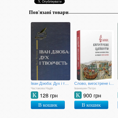
Пов'язані товари
Іван Дзюба: Дух і творчість: літературний портрет
Слово, вигострене ідейністю. Збірник наукових праць на пошану Олега Багана
Частакова Надія
Іванишин Петро
128 грн
900 грн
К
К
В кошик
В кошик