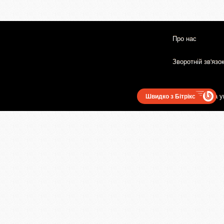
Про нас
Зворотній зв'язо
Користувацька у
Швидко з Бітрікс