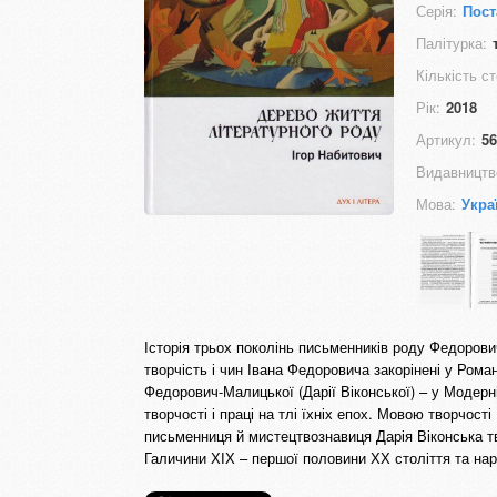
Серія:
Пост
Палітурка:
Кількість ст
Рік:
2018
Артикул:
56
Видавництв
Мова:
Укра
Історія трьох поколінь письменників роду Федорович
творчість і чин Івана Федоровича закорінені у Ром
Федорович-Малицької (Дарії Віконської) – у Модерн
творчості і праці на тлі їхніх епох. Мовою творчос
письменниця й мистецтвознавиця Дарія Віконська тв
Галичини ХІХ – першої половини ХХ століття та нар