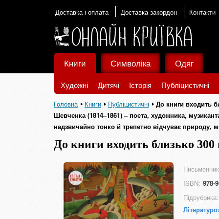
Доставка і оплата
Доставка закордон
Контакти
Книги
Символіка
Одяг
Художні
Дитячі
Історія
Публіцистичні
Головна
Книги
Публіцистичні
До книги входить бл
Шевченка (1814–1861) – поета, художника, музикан
надзвичайно тонко й трепетно відчуває природу, ми
До книги входить близько 300 н
Тараса Шевченка (1814–1861) –
Шевченко постає тут людиною,
Письменник
відчуває природу, мистецтво, ж
ISBN:
978-9
Підрубрика:
Літературо