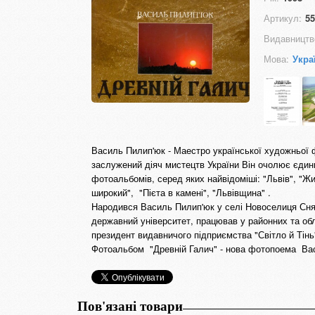
Артикул:
55
Видавництв
Мова:
Укра
Василь Пилип'юк - Маестро української художньої ф
заслужений діяч мистецтв України Він очолює єдини
фотоальбомів, серед яких найвідоміші: "Львів", "Жи
широкий", "Пієта в камені", "Львівщина" .
Народився Василь Пилип'юк у селі Новоселиця Снят
державний університет, працював у районних та об
президент видавничого підприємства "Світло й Тінь
Фотоальбом "Древній Галич" - нова фотопоема Вас
Пов'язані товари