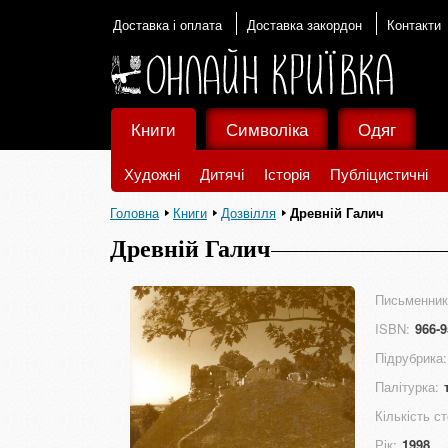
Доставка і оплата
Доставка закордон
Контакти
Книги
Символіка
Одяг
Художні
Дитячі
Історія
Публіцистичні
Головна
Книги
Дозвілля
Древній Галич
Древній Галич
Письменник
ISBN:
966-9
Підрубрика:
Палітурка:
Кількість ст
Рік:
1998