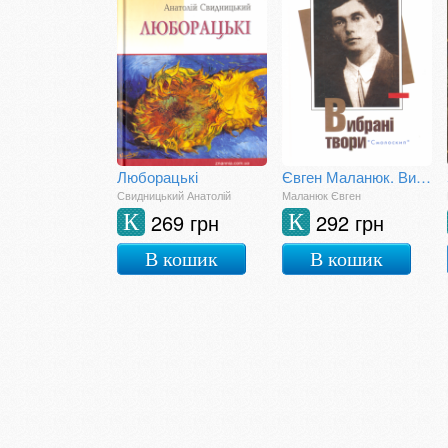
Люборацькі
Євген Маланюк. Вибрані твори
Свидницький Анатолій
Маланюк Євген
269 грн
292 грн
К
К
В кошик
В кошик