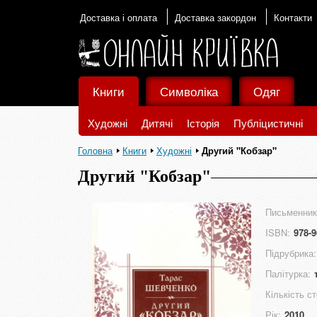
Доставка і оплата
Доставка закордон
Контакти
Книги
Символіка
Одяг
Художні
Дитячі
Історія
Публіцистичні
Головна
Книги
Художні
Другий "Кобзар"
Другий "Кобзар"
Письменник
ISBN:
978-9
Підрубрика:
Палітурка:
Кількість ст
Рік:
2010