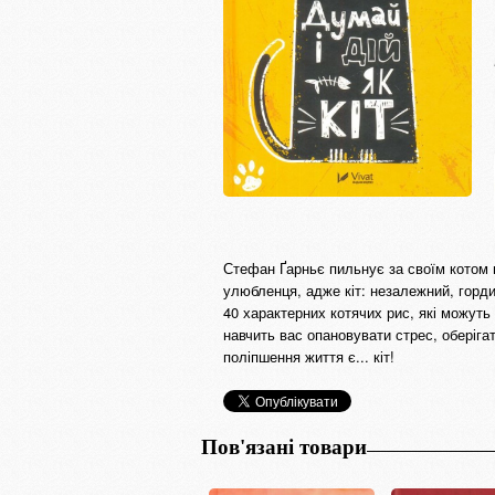
Стефан Ґарньє пильнує за своїм котом п
улюбленця, адже кіт: незалежний, горд
40 характерних котячих рис, які можуть
навчить вас опановувати стрес, оберіг
поліпшення життя є... кіт!
Пов'язані товари