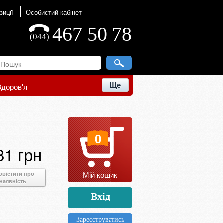
зиції
Особистий кабінет
467 50 78
(044)
Ще
Здоров'я
0
81 грн
Мій кошик
овістити про
наявність
Вхід
Зареєструватись