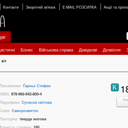
Контакти
Зворотній зв'язок
E-MAIL РОЗСИЛКА
Акції та пропо
дяг
истичні
Бізнес
Військова справа
Довідкові
Дозвілля
 кіт
1
Письменник:
Ґарньє Стефан
К
ISBN:
978-966-942-800-4
Сп
Підрубрика:
Сучасна світова
Серія:
Саморозвиток
Палітурка:
тверда матова
Кількість сторінок:
160