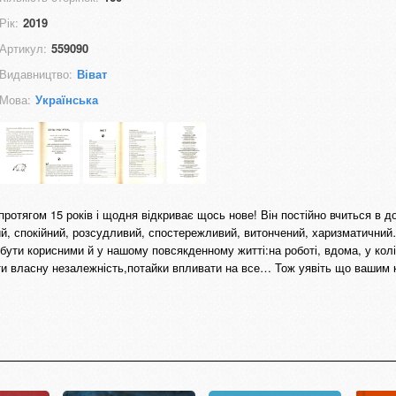
Рік:
2019
Артикул:
559090
Видавництво:
Віват
Мова:
Українська
ротягом 15 років і щодня відкриває щось нове! Він постійно вчиться в 
ий, спокійний, розсудливий, спостережливий, витончений, харизматични
 бути корисними й у нашому повсякденному житті:на роботі, вдома, у колі
ати власну незалежність,потайки впливати на все… Тож уявіть що вашим 