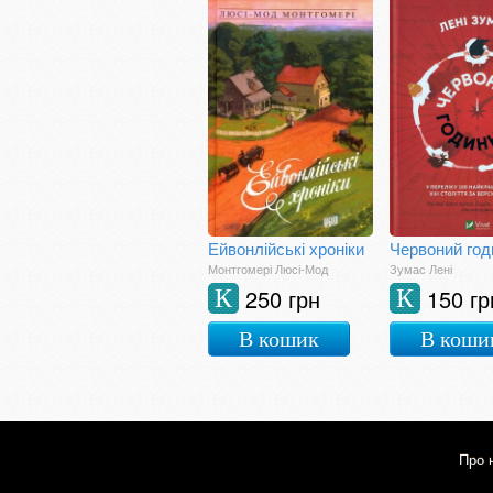
Ейвонлійські хроніки
Червоний год
Монтгомері Люсі-Мод
Зумас Лені
250 грн
150 гр
К
К
В кошик
В коши
Про 