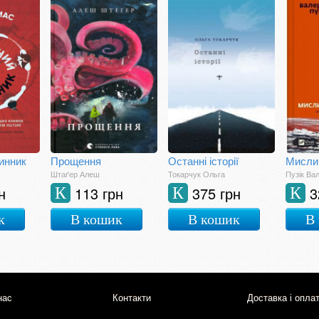
инник
Прощення
Останні історії
Мисли
Штаґер Алеш
Токарчук Ольга
Пузік Ва
н
113 грн
375 грн
3
К
К
К
к
В кошик
В кошик
В
нас
Контакти
Доставка і опла