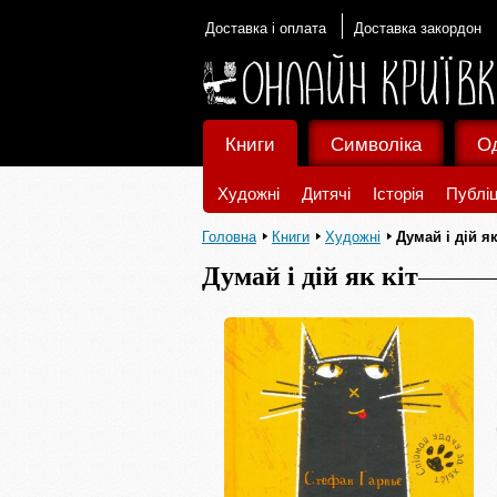
Доставка і оплата
Доставка закордон
Книги
Символіка
О
Художні
Дитячі
Історія
Публіц
Головна
Книги
Художні
Думай і дій як
Думай і дій як кіт