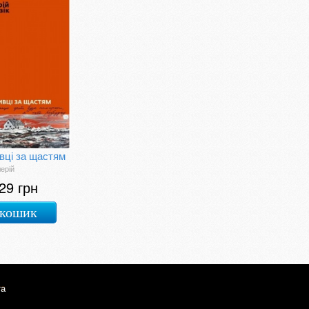
вці за щастям
лерій
29 грн
 кошик
та