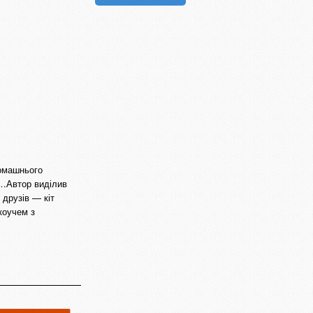
домашнього
й…Автор виділив
 друзів — кіт
коучем з