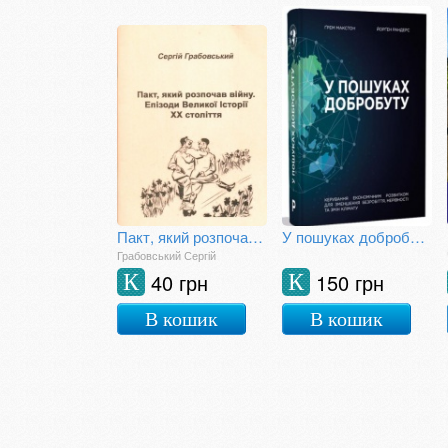
Пакт, який розпочав війну. Епізоди Великої Історії ХХ століття
У пошуках добробуту
Грабовський Сергій
40 грн
150 грн
К
К
В кошик
В кошик