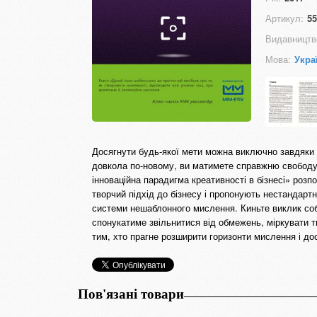
Артикул:
55
Видавництв
Мова:
Укра
Досягнути будь-якої мети можна виключно завдяки 
довкола по-новому, ви матимете справжню свобод
інноваційна парадигма креативності в бізнесі» розп
творчий підхід до бізнесу і пропонують нестандарт
системи нешаблонного мислення. Киньте виклик собі
спонукатиме звільнитися від обмежень, міркувати т
тим, хто прагне розширити горизонти мислення і дос
Пов'язані товари