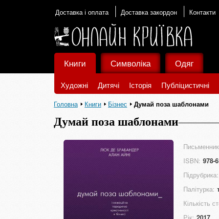
Доставка і оплата
Доставка закордон
Контакти
Книги
Символіка
Одяг
Художні
Дитячі
Історія
Публіцистичні
Головна
Книги
Бізнес
Думай поза шаблонами
Думай поза шаблонами
Письменник
ISBN:
978-6
Підрубрика:
Палітурка:
Кількість ст
Рік:
2017