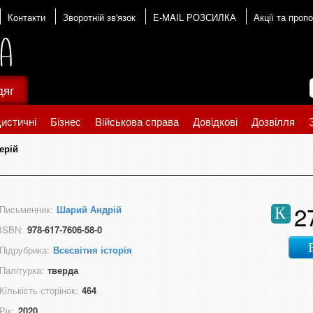
Контакти
Зворотній зв'язок
E-MAIL РОЗСИЛКА
Акції та пропо
дяг
истичні
Бізнес
Військова справа
Довідкові
Дозвілля
ерій
2
Письменник:
Шарий Андрій
К
ISBN:
978-617-7606-58-0
Підрубрика:
Всесвітня історія
Палітурка:
тверда
Кількість сторінок:
464
Рік:
2020