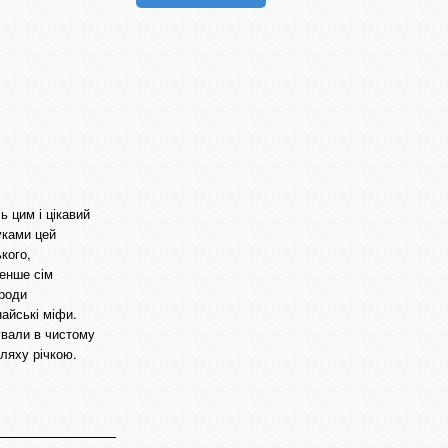
ь цим і цікавий
уками цей
кого,
менше сім
ароди
айські міфи.
ували в чистому
ляху річкою.