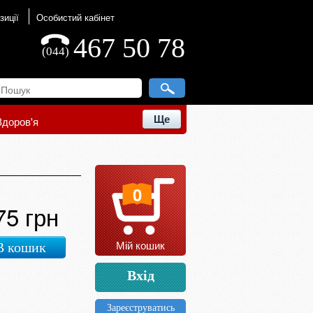
зиції
Особистий кабінет
467 50 78
(044)
Ще
Здоров'я
0
75 грн
Мій кошик
В кошик
Вхід
Зареєструватись