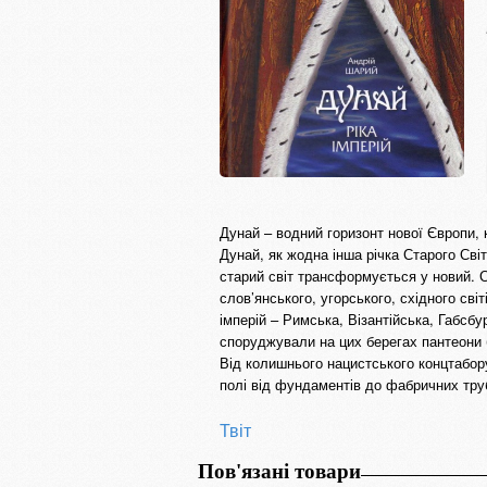
Дунай – водний горизонт нової Європи, к
Дунай, як жодна інша річка Старого Світ
старий світ трансформується у новий. С
слов’янського, угорського, східного св
імперій – Римська, Візантійська, Габсб
споруджували на цих берегах пантеони б
Від колишнього нацистського концтабор
полі від фундаментів до фабричних тру
Твіт
Пов'язані товари