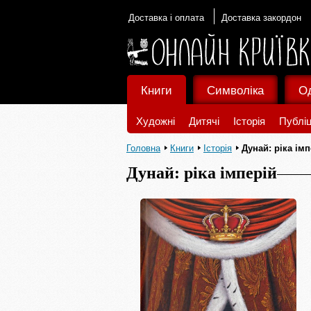
Доставка і оплата
Доставка закордон
Книги
Символіка
О
Художні
Дитячі
Історія
Публіц
Головна
Книги
Історія
Дунай: ріка імп
Дунай: ріка імперій