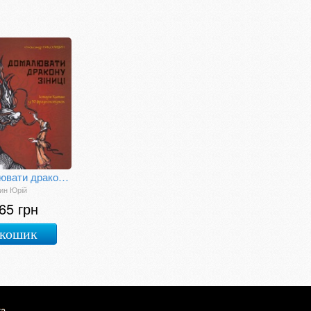
Домалювати дракону зіниці
ин Юрій
65 грн
 кошик
та