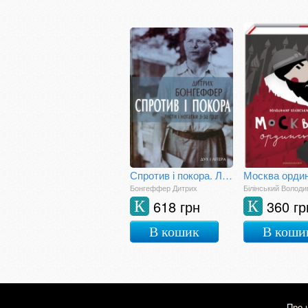
Спротив і покора. Листи і нотатки з-за грат
Бонгеффер Дитрих
Білінський Волод
618 грн
360 гр
К
К
В кошик
В коши
Про 