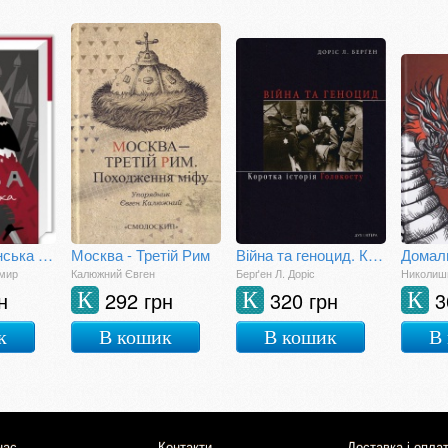
Москва ординська (XIII—XVI століття)
Москва - Третій Рим
Війна та геноцид. Коротка історія Голокосту
имир
Калюжний Євген
Берґен Л. Доріс
Николиш
н
292 грн
320 грн
3
К
К
К
к
В кошик
В кошик
В
нас
Контакти
Доставка і опла