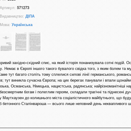
Артикул:
571273
Видавництво:
ДІПА
Мова:
Українська
ривий західно-східний спис, на який історія понанизувала сотні подій. Ос
у. Немає в Європі іншого такого бувалого свідка того, з яким болем та м
аме тут багато століть тому сплелися силові лінії германського, романсь
ітів; тут виникла сучасна Європа; на цих берегах панували і впали щонай
урзька, Османська, Німецька, нацистська, радянська; найрізноманітніші н
езсмертним богам і полеглим героям, складали трагічні та піднесені дун
у Маутхаузен до колишнього міста соціалістичного майбутнього, що буд
б бетонного Сталінвароша — всього лише неповний день неквапливого ш