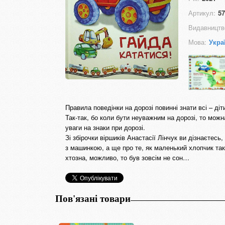
Артикул:
57
Видавництв
Мова:
Укра
Правила поведінки на дорозі повинні знати всі – діт
Так-так, бо коли бути неуважним на дорозі, то мож
уваги на знаки при дорозі.
Зі збірочки віршиків Анастасії Лінчук ви дізнаєтес
з машинкою, а ще про те, як маленький хлопчик так 
хтозна, можливо, то був зовсім не сон…
Пов'язані товари