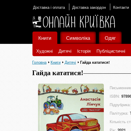
Доставка і оплата
Доставка закордон
Контакти
Книги
Символіка
Одяг
Художні
Дитячі
Історія
Публіцистичні
Головна
Книги
Дитячі
Гайда кататися!
Гайда кататися!
Письменник
ISBN:
9789
Підрубрика:
Палітурка:
Кількість ст
Рік:
2021