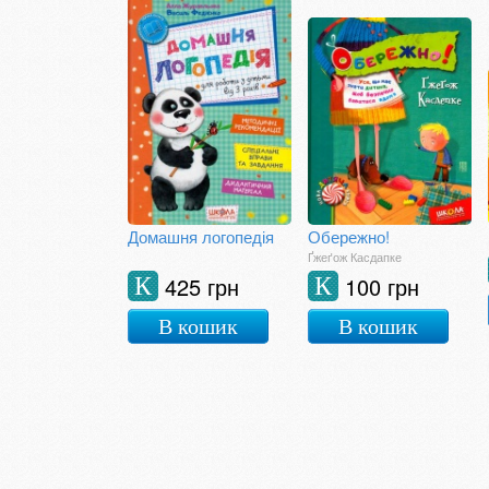
Домашня логопедія
Обережно!
Ґжеґож Касдапке
425 грн
100 грн
К
К
В кошик
В кошик