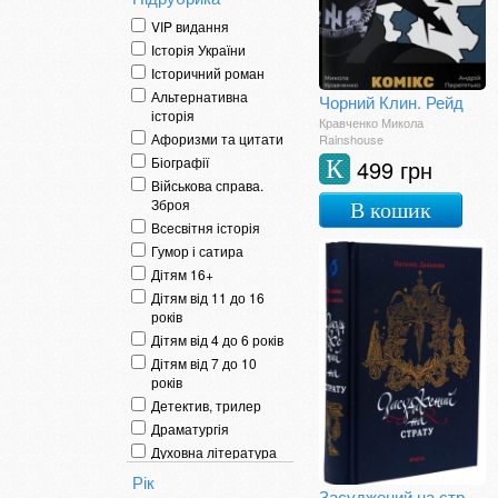
VIP видання
Історія України
Історичний роман
Альтернативна
Чорний Клин. Рейд
історія
Кравченко Микола
Афоризми та цитати
Rainshouse
Біографії
499 грн
К
Військова справа.
Зброя
В кошик
Всесвітня історія
Гумор і сатира
Дітям 16+
Дітям від 11 до 16
років
Дітям від 4 до 6 років
Дітям від 7 до 10
років
Детектив, трилер
Драматургія
Духовна література
та релігієзнавство
Рік
Енциклопедії
Засуджений на страту