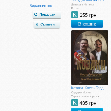
Етнографія
Данькова Наталка
Видавництво
Віхола
Жіночий роман
655 грн
К
Жахи. Містика
Комікси
В кошик
Краєзнавство
Культурологія
Література для мам
Літературознавство
Міфи і Легенди
Магія
Мемуари
Мистецькі альбоми
Мовознавство
Науково-популярні
Поезія
Політологія
Козаки. Кость Гордієнко. Іван Піддубний
Психологія
Струцюк Йосип
Публіцистика
Український пріоритет
Світова класика
435 грн
К
Сучасна світова
Сучасна українська