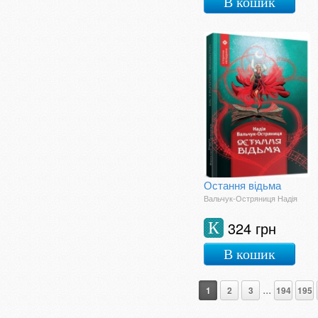
В кошик
Українська класика
Філософія
Фантастика, фентезі
Фотокниги
Шкільна література
Остання відьма
Вальчук-Остряниця Надія
324 грн
К
В кошик
...
1
2
3
194
195