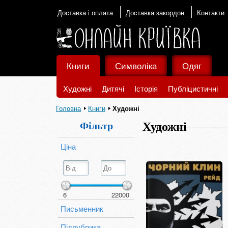
Доставка і оплата
Доставка закордон
Контакти
Книги
Символіка
Одяг
Художні
Дитячі
Історія
Публіцистичні
Головна
Книги
Художні
Фільтр
Художні
Ціна
6
22000
Письменник
Підрубрика