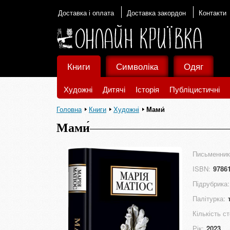
Доставка і оплата
Доставка закордон
Контакти
Книги
Символіка
Одяг
Художні
Дитячі
Історія
Публіцистичні
Головна
Книги
Художні
Мами́
Мами́
Письменник
ISBN:
9786
Підрубрика:
Палітурка:
Кількість ст
Рік:
2023