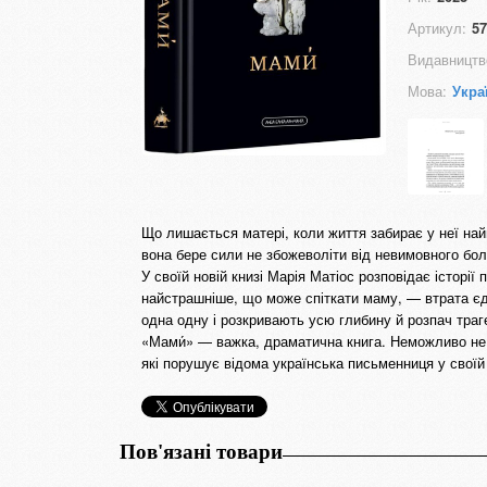
Артикул:
57
Видавництв
Мова:
Укра
Що лишається матері, коли життя забирає у неї най
вона бере сили не збожеволіти від невимовного болю
У своїй новій книзі Марія Матіос розповідає історії 
найстрашніше, що може спіткати маму, — втрата є
одна одну і розкривають усю глибину й розпач траг
«Мами́» — важка, драматична книга. Неможливо не с
які порушує відома українська письменниця у своїй 
Пов'язані товари