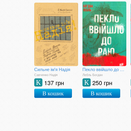
Сильне ім'я Надія
Пекло ввійшло до раю
Савченко Надія
Лебль Богдан
137 грн
250 грн
К
К
В кошик
В кошик