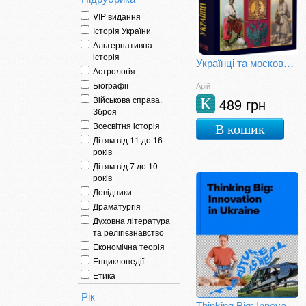
VIP видання
Історія України
Альтернативна
історія
Українці та московити у світі (XVII-XIX ст.)
Астрологія
Біографії
Арій
Військова справа.
489 грн
К
Зброя
Всесвітня історія
В кошик
Дітям від 11 до 16
років
Дітям від 7 до 10
років
Довідники
Драматургія
Духовна література
та релігієзнавство
Економічна теорія
Енциклопедії
Етика
Етнографія
Рік
Краєзнавство
Thinking Big: Innovation in Ukraine