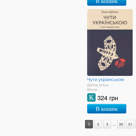
В кошик
Самовчителі і
посібники
Саморозвиток.
Мотивація
Словники
Соціологія
Сучасна світова
Сучасна українська
Творчість
Точні науки
Філософія
Фахова література
Фотокниги
Чути українською
Шкільна література
Дубчак Ольга
Віхола
324 грн
К
В кошик
...
1
2
3
30
31