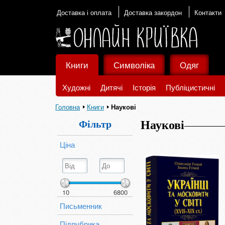
Доставка і оплата
Доставка закордон
Контакти
Книги
Символіка
Одяг
Художні
Дитячі
Історія
Публіцистичні
Головна
Книги
Наукові
Фільтр
Наукові
Ціна
10
6800
Письменник
Підрубрика