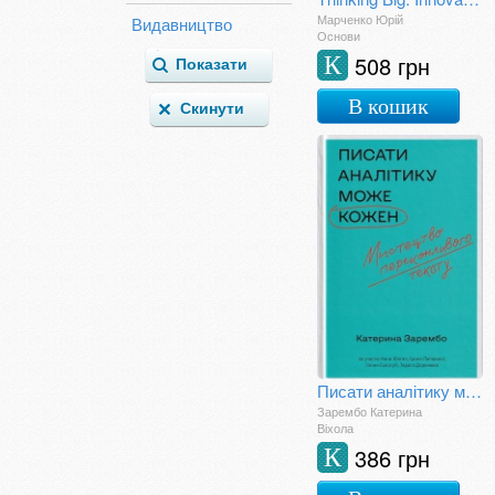
Кулінарія
Марченко Юрій
Видавництво
Основи
Культурологія
508 грн
К
Література для мам
Літературознавство
В кошик
Міфи і Легенди
Маркетинг. Реклама
та PR
Мемуари
Менеджмент
Мистецтвознавство
Мистецькі альбоми
Мовознавство
Науково-популярні
Поезія
Політологія
прикладна
психологія
Писати аналітику може кожен. Мистецтво переконливого тексту
Природничі науки
Зарембо Катерина
Психологія
Віхола
Публіцистика
386 грн
К
Рукоділля