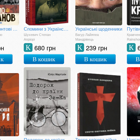
Не ССО! Фронтові нотатки українського добровольця
Спомини з Української Галицької Армії
Українські щоденники
Путів
ло
Шухевич Степан
Вагур Лайяпеа
Кравчен
Апріорі
Мандрівець
Rainsho
рн
680 грн
239 грн
К
К
К
ик
В кошик
В кошик
В
и
Подорож до країни Зе-Ка
Третя світова війна і визвольна боротьба
Цивіл