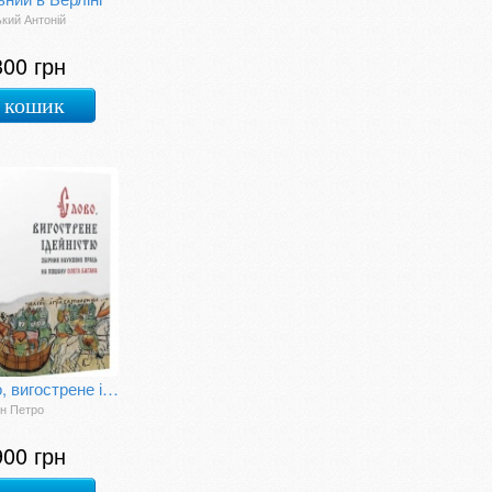
кий Антоній
300 грн
 кошик
Слово, вигострене ідейністю. Збірник наукових праць на пошану Олега Багана
н Петро
900 грн