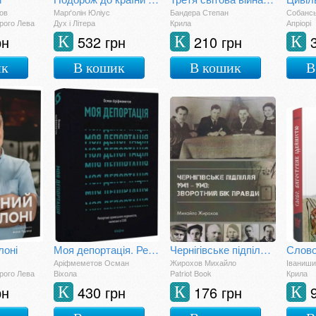
ов
Марґолін Юліус
Бандера Степан
Собансь
рого Лева
Дух і Літера
Крила
Апріорі
рн
532 грн
210 грн
К
К
К
ик
В кошик
В кошик
В
лоні
Моя депортація. Репортажі кримського журналіста, написані в СІЗО
Чернігівське підпілля 1941-1943: зворотний бік правди
Аріфмеметов Осман
Жирохов Михайло
Іваниши
рого Лева
Віхола
Patriot Book
Крила
рн
430 грн
176 грн
К
К
К