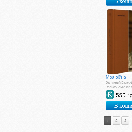
В кош
Світова класика
Соціологія
Спорт
Сучасна світова
Сучасна українська
Творчість
Точні науки
Українська класика
Філософія
Фінанси
Фахова література
Фотокниги
Моя війна
Шкільна література
Залужний Валері
Вавилонська бібл
550 г
К
В кош
.
1
2
3