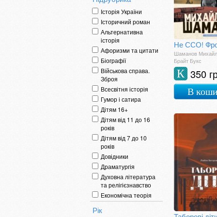
Історія України
Історичний роман
Альтернативна
історія
Афоризми та цитати
Шаманов Михай
Біографії
Брайт Букс
Військова справа.
350 г
К
Зброя
Всесвітня історія
В кош
Гумор і сатира
Дітям 16+
Дітям від 11 до 16
років
Дітям від 7 до 10
років
Довідники
Драматургія
Духовна література
та релігієзнавство
Економічна теорія
Енциклопедії
Рік
Етнографія
Таборові діт