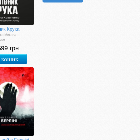
ник Крука
ко Микола
use
699 грн
 кошик
ьний в Берліні