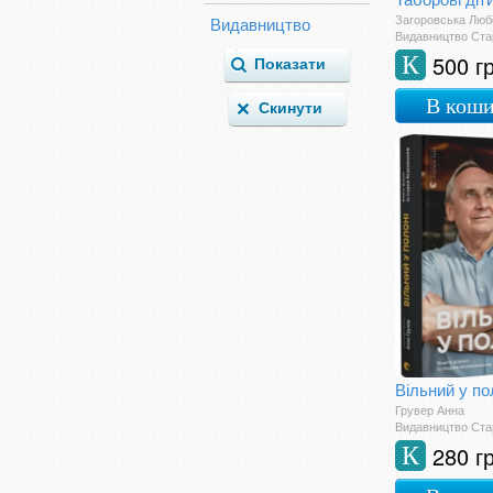
Комікси
Загоровська Люб
Видавництво
Видавництво Ста
Краєзнавство
500 г
К
Культурологія
Література для мам
В кош
Літературознавство
Міфи і Легенди
Маркетинг. Реклама
та PR
Мемуари
Менеджмент
Мистецтвознавство
Мистецькі альбоми
Мовознавство
Науково-популярні
Поезія
Політологія
прикладна
Вільний у по
психологія
Грувер Анна
Психологія
Видавництво Ста
Публіцистика
280 г
К
Самовчителі і
посібники