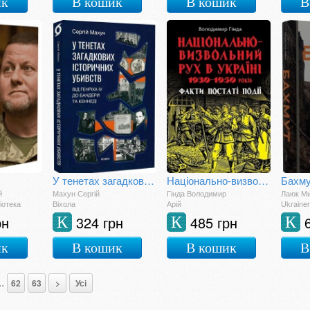
ик
В кошик
В кошик
В
У тенетах загадкових історичних убивств. Від Генріха IV до Бандери та Кеннеді
Національно-визвольний рух в Україні 1930–1950 років: факти, постаті, події
Бахм
й
Махун Сергій
Гінда Володимир
Лаюк М
іотека
Віхола
Арій
Ukrainer
рн
324 грн
485 грн
К
К
К
ик
В кошик
В кошик
В
..
62
63
>
Усі