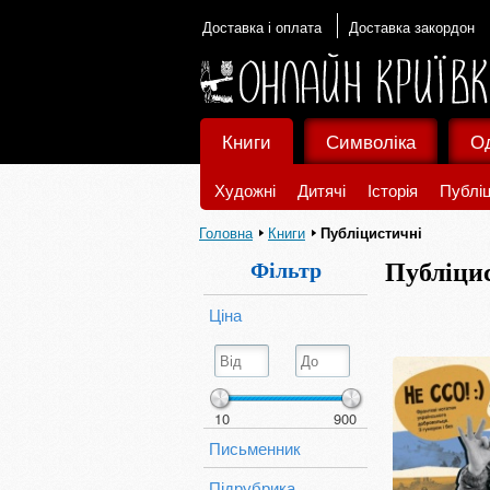
Доставка і оплата
Доставка закордон
Книги
Символіка
О
Художні
Дитячі
Історія
Публіц
Головна
Книги
Публіцистичні
Фільтр
Публіци
Ціна
10
900
Письменник
Підрубрика