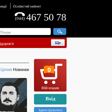
зиції
Особистий кабінет
467 50 78
(044)
Ще
Здоров'я
0
ю
Ціною
Новинки
Мій кошик
Вхід
Зареєструватись