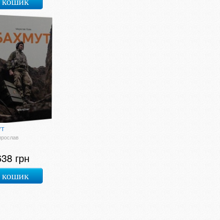
 кошик
ут
ирослав
638 грн
 кошик