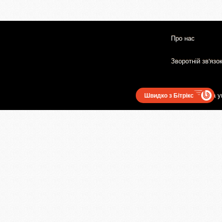
Про нас
Зворотній зв'язо
Користувацька у
Швидко з Бітрікс