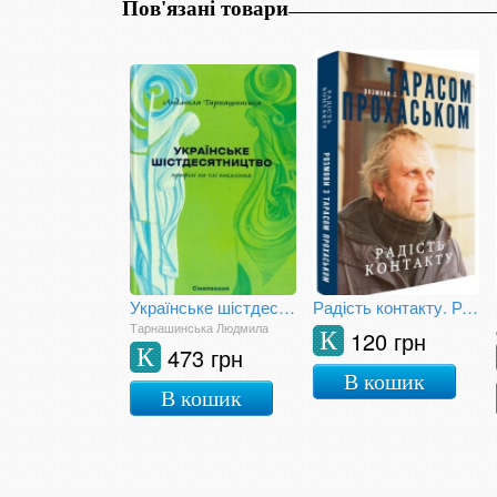
Пов'язані товари
Українське шістдесятництво: профілі на тлі покоління
Радість контакту. Розмови з Тарасом Прохаськом
Тарнашинська Людмила
120 грн
К
473 грн
К
В кошик
В кошик