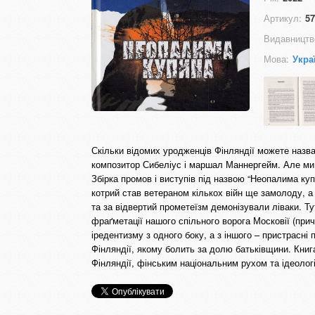
Артикул:
57
Видавництв
Мова:
Укра
Скільки відомих уродженців Фінляндії можете наз
композитор Сибеліус і маршал Маннергейм. Але ми т
Збірка промов і виступів під назвою “Неопалима ку
котрий став ветераном кількох війн ще замолоду, а 
та за відвертий прометеїзм демонізували ліваки. Ту
фраґметації нашого спільного ворога Московії (при
іредентизму з одного боку, а з іншого – пристрасні 
Фінляндії, якому болить за долю батьківщини. Книга
Фінляндії, фінським національним рухом та ідеолог