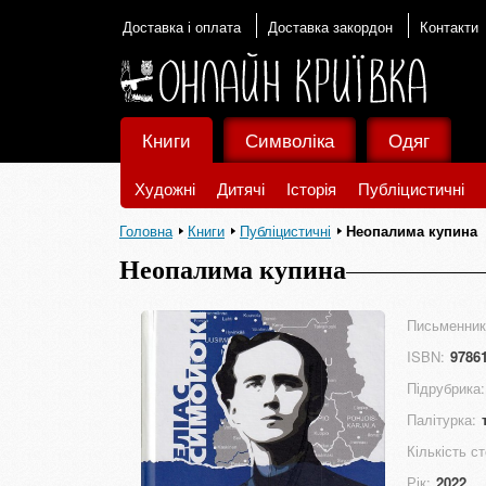
Доставка і оплата
Доставка закордон
Контакти
Книги
Символіка
Одяг
Художні
Дитячі
Історія
Публіцистичні
Головна
Книги
Публіцистичні
Неопалима купина
Неопалима купина
Письменник
ISBN:
9786
Підрубрика:
Палітурка:
Кількість ст
Рік:
2022