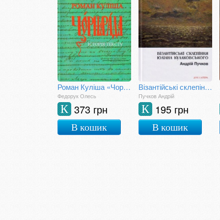
Роман Куліша «Чорна рада»: історія тексту
Візантійські склепіння Юліана Кулаковського: Київські контексти
Федорук Олесь
Пучков Андрій
373 грн
195 грн
К
К
В кошик
В кошик