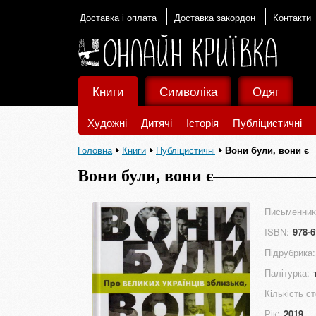
Доставка і оплата
Доставка закордон
Контакти
Книги
Символіка
Одяг
Художні
Дитячі
Історія
Публіцистичні
Головна
Книги
Публіцистичні
Вони були, вони є
Вони були, вони є
Письменник
ISBN:
978-6
Підрубрика:
Палітурка:
Кількість ст
Рік:
2019