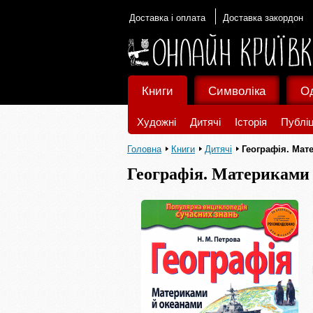
Доставка і оплата
Доставка закордон
Книги
Символіка
О
Художні
Дитячі
Історія
Публіц
Головна
Книги
Дитячі
Географія. Мат
Географія. Материками