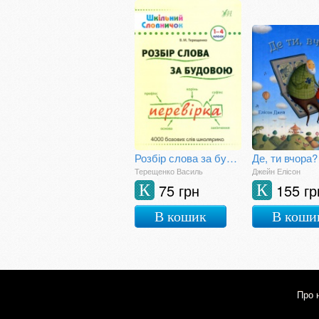
Розбір слова за будовою
Де, ти вчора?
Терещенко Василь
Джейн Елісон
75 грн
155 гр
К
К
В кошик
В коши
Про 