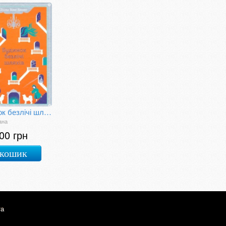
Будинок безлічі шляхів
ана
00 грн
 кошик
та