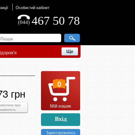
зиції
Особистий кабінет
467 50 78
(044)
Ще
Здоров'я
0
73 грн
Мій кошик
овістити про
наявність
Вхід
Зареєструватись