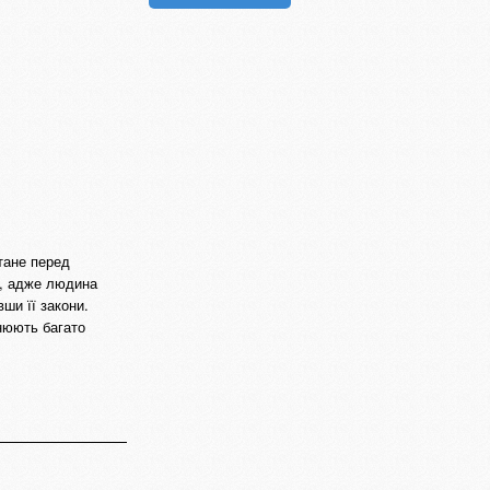
тане перед
ою, адже людина
ши її закони.
снюють багато