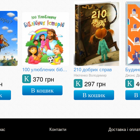
100 улюблених біблійних історій
210 добрих справ
Нікітенко Володимир
Джонс Ді
370 грн
К
н
297 грн
4
К
К
В кошик
к
В кошик
В
нас
Контакти
Доставка і опла