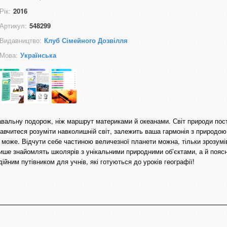
Рік:
2016
Артикул:
548299
Видавництво:
Клуб Сімейного Дозвілля
Мова:
Українська
авальну подорож, ніж маршрут материками й океанами. Світ природи пос
ви навчитеся розуміти навколишній світ, залежить ваша гармонія з природ
е може. Відчути себе частиною величезної планети можна, тільки зрозумів
 лише знайомлять школярів з унікальними природними об’єктами, а й поя
йним путівником для учнів, які готуються до уроків географії!