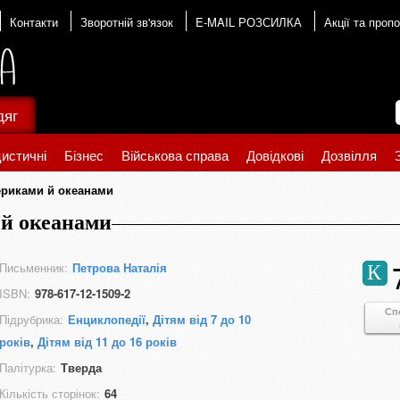
Контакти
Зворотній зв'язок
E-MAIL РОЗСИЛКА
Акції та пропо
дяг
истичні
Бізнес
Військова справа
Довідкові
Дозвілля
ериками й океанами
 й океанами
Письменник:
Петрова Наталія
К
ISBN:
978-617-12-1509-2
Сп
Підрубрика:
Енциклопедії
,
Дітям від 7 до 10
років
,
Дітям від 11 до 16 років
Палітурка:
Тверда
Кількість сторінок:
64