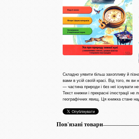
Складно уявити більш захопливу й пізн
вами в усій своїй красі. Від того, як 
— частина природи і без неї існувати н
Текст книжки і прекрасні ілюстрації не
географічних явищ. Ця книжка стане наді
Пов'язані товари