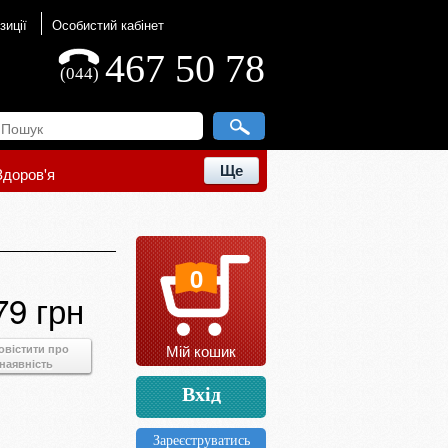
зиції
Особистий кабінет
467 50 78
(044)
Ще
Здоров'я
0
79 грн
Мій кошик
овістити про
наявність
Вхід
Зареєструватись