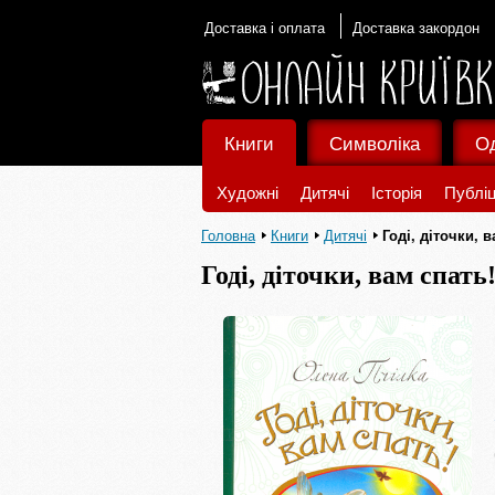
Доставка і оплата
Доставка закордон
Книги
Символіка
О
Художні
Дитячі
Історія
Публіц
Головна
Книги
Дитячі
Годі, діточки, 
Годі, діточки, вам спать