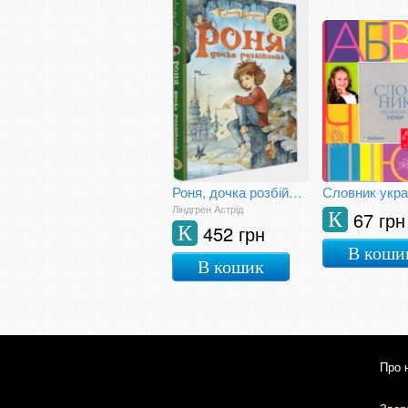
Роня, дочка розбійника
Ліндгрен Астрід
67 грн
К
452 грн
К
В коши
В кошик
Про 