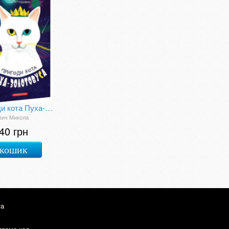
Пригоди кота Пуха-Золотовуса
вич Микола
40 грн
 кошик
та