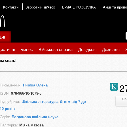
Контакти
Зворотній зв'язок
E-MAIL РОЗСИЛКА
Акції та пропо
дяг
истичні
Бізнес
Військова справа
Довідкові
Дозвілля
вам спать!
!
2
Письменник:
Пчілка Олена
К
ISBN:
978-966-10-1079-5
Сп
Підрубрика:
Шкільна література
,
Дітям від 7 до
10 років
Серія:
Богданова шкільна наука
Палітурка:
М'яка матова