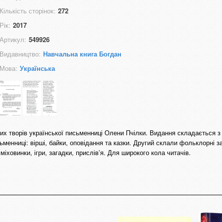
Кількість сторінок:
272
Рік:
2017
Артикул:
549926
Видавництво:
Навчальна книга Богдан
Мова:
Українська
х творів української письменниці Олени Пчілки. Видання складається з 
ьменниці: вірші, байки, оповідання та казки. Другий склали фольклорні 
 сміховинки, ігри, загадки, прислів’я. Для широкого кола читачів.