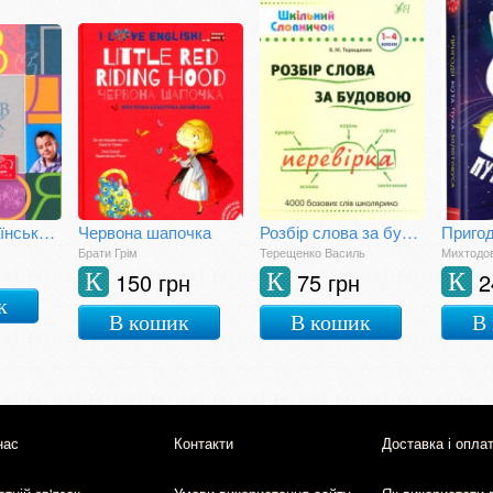
Словник української мови для дітей
Червона шапочка
Розбір слова за будовою
Брати Грім
Терещенко Василь
Михтодо
150 грн
75 грн
2
К
К
К
к
В кошик
В кошик
В
нас
Контакти
Доставка і опла