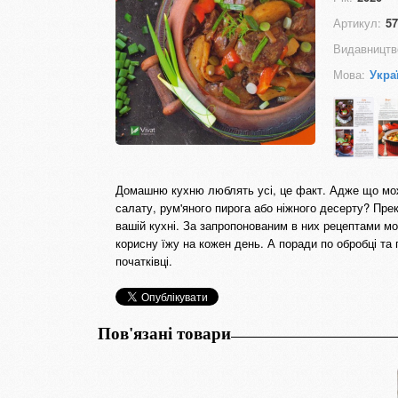
Артикул:
57
Видавництв
Мова:
Укра
Домашню кухню люблять усі, це факт. Адже що мож
салату, рум'яного пирога або ніжного десерту? Прек
вашій кухні. За запропонованим в них рецептами мож
корисну їжу на кожен день. А поради по обробці та п
початківці.
Пов'язані товари