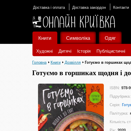
Доставка і оплата
Доставка закордон
Контакти
Книги
Символіка
Одяг
Художні
Дитячі
Історія
Публіцистичні
Головна
Книги
Дозвілля
Готуємо в горшиках щод
Готуємо в горшиках щодня і до
ISBN:
978-9
Підрубрика:
Серія:
Готу
Палітурка:
Кількість ст
Рік:
2020