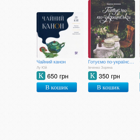
Чайний канон
Готуємо по-українськи
Лу Юй
Івченко Зоряна
650 грн
350 грн
К
К
В кошик
В кошик