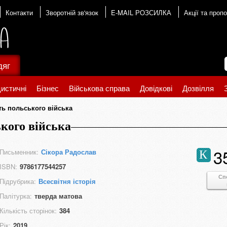
Контакти
Зворотній зв'язок
E-MAIL РОЗСИЛКА
Акції та пропо
дяг
истичні
Бізнес
Військова справа
Довідкові
Дозвілля
сть польського війська
ького війська
3
Письменник:
Сікора Радослав
К
ISBN:
9786177544257
Сп
Підрубрика:
Всесвітня історія
Палітурка:
тверда матова
Кількість сторінок:
384
Рік:
2019