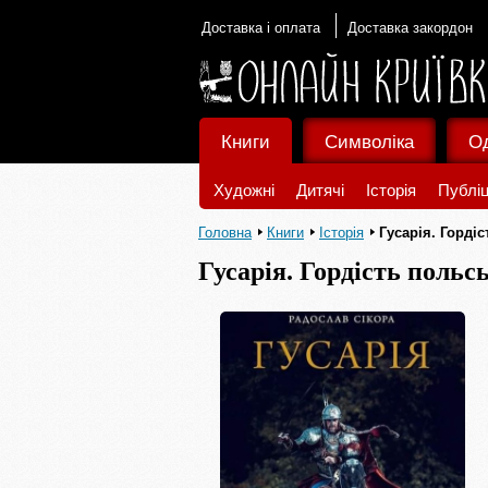
Доставка і оплата
Доставка закордон
Книги
Символіка
О
Художні
Дитячі
Історія
Публіц
Головна
Книги
Історія
Гусарія. Горді
Гусарія. Гордість польс