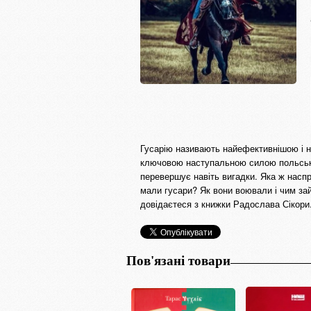
Гусарію називають найефективнішою і на
ключовою наступальною силою польськог
перевершує навіть вигадки. Яка ж наспр
мали гусари? Як вони воювали і чим за
довідаєтеся з книжки Радослава Сікори
Пов'язані товари