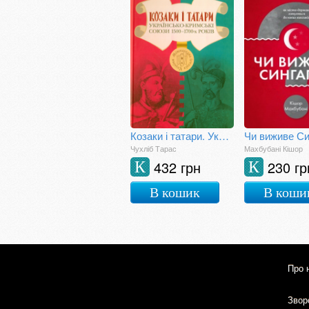
Козаки і татари. Українсько-кримські союзи 1500–1700-х років
Чи виживе Си
Чухліб Тарас
Махбубані Кішор
432 грн
230 гр
К
К
В кошик
В коши
Про 
Зворо