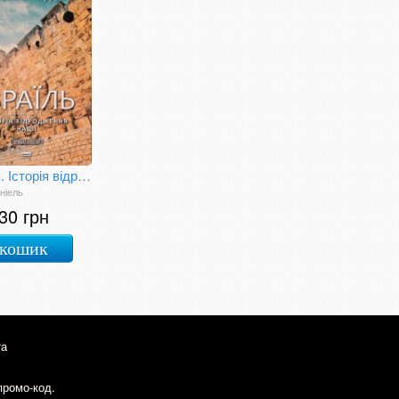
Ізраїль. Історія відродження нації
ніель
30 грн
 кошик
та
промо-код.