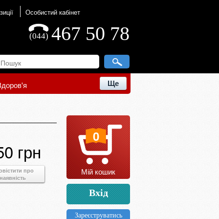
зиції
Особистий кабінет
467 50 78
(044)
Ще
Здоров'я
0
50 грн
Мій кошик
овістити про
наявність
Вхід
Зареєструватись