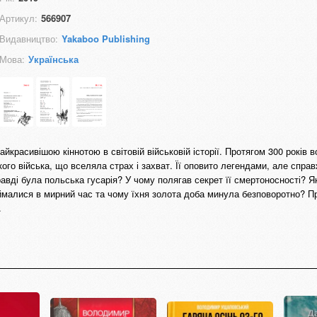
Артикул:
566907
Видавництво:
Yakaboo Publishing
Мова:
Українська
йкрасивішою кіннотою в світовій військовій історії. Протягом 300 років 
о війська, що вселяла страх і захват. Її оповито легендами, але справ
авді була польська гусарія? У чому полягав секрет її смертоносності? Я
ймалися в мирний час та чому їхня золота доба минула безповоротно? Пр
.