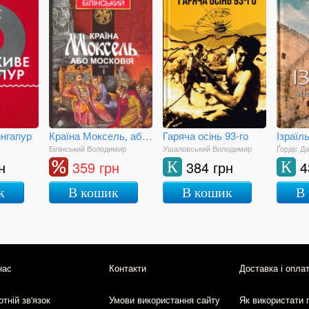
нгапур
Країна Моксель, або Московія. Книга перша
Гаряча осінь 93-го
Білінський Володимир
Ушаловський Володимир
Ґордіс Да
н
359 грн
384 грн
4
К
К
к
В кошик
В кошик
В
нас
Контакти
Доставка і опла
тній зв'язок
Умови використання сайту
Як використати 