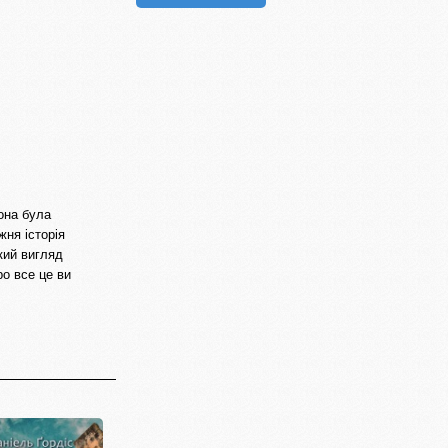
вона була
жня історія
кий вигляд
о все це ви