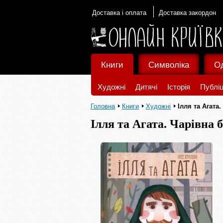
Доставка і оплата
Доставка закордон
Книги
Символіка
О
Художні
Дитячі
Історія
Публіц
Головна
Книги
Художні
Ілля та Агата
Ілля та Агата. Чарівна 