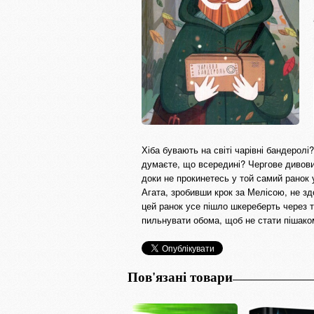
Хіба бувають на світі чарівні бандерол
думаєте, що всередині? Чергове дивови
доки не прокинетесь у той самий ранок
Агата, зробивши крок за Мелісою, не здо
цей ранок усе пішло шкереберть через т
пильнувати обома, щоб не стати пішаком
Пов'язані товари