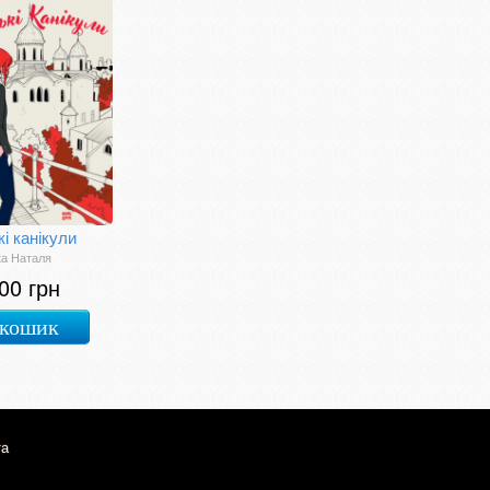
кі канікули
а Наталя
00 грн
 кошик
та