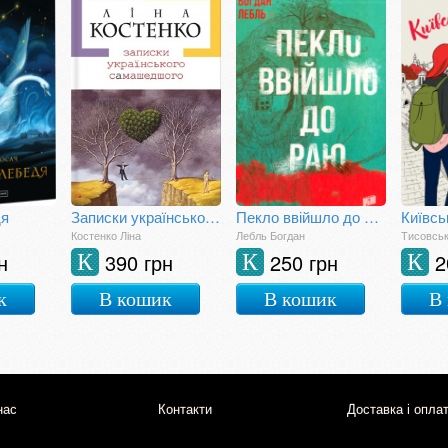
дя
Записки українського самашедшого
Пекло ввійшло до раю
Київсь
Костенко Ліна
Лебль Богдан
Тисовськ
н
390 грн
250 грн
2
К
К
К
к
В кошик
В кошик
В
нас
Контакти
Доставка і опла