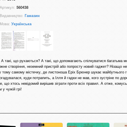
Артикул:
560438
Видавництво:
Гамазин
Мова:
Українська
і? А такі, що рухаються? А такі, що допомагають спілкуватися багатьма 
жне створіння, неземний пристрій або попросту новий гаджет? Нізащо не
 у тому самому містечку, де листоноша Еріх Брюнер шукає майбутнього г
гадувалася, куди потрапить, а Ілля й гадки не мав, кого зустріне по доро
е, що хтось невідомий вирішив зіграти проти всіх правил. А отже, комус
 у чужій грі!