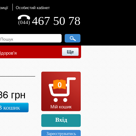
зиції
Особистий кабінет
467 50 78
(044)
Ще
Здоров'я
0
36 грн
Мій кошик
В кошик
Вхід
Зареєструватись