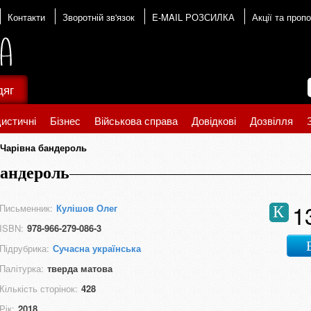
Контакти
Зворотній зв'язок
E-MAIL РОЗСИЛКА
Акції та пропо
дяг
истичні
Бізнес
Військова справа
Довідкові
Дозвілля
. Чарівна бандероль
бандероль
1
Письменник:
Кулішов Олег
К
ISBN:
978-966-279-086-3
Підрубрика:
Сучасна українська
Палітурка:
тверда матова
Кількість сторінок:
428
Рік:
2018