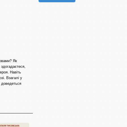
мовами? Як
 здогадаєтеся,
ероя. Навіть
зі. Взагалі у
ь доведеться