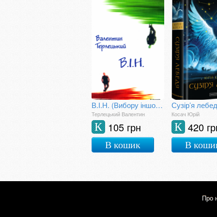
В.І.Н. (Вибору іншого немає)
Сузір’я лебе
Терлецький Валентин
Косач Юрій
105 грн
420 гр
К
К
В кошик
В коши
Про 