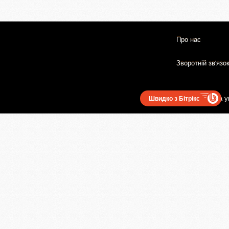
Про нас
Зворотній зв'язо
Користувацька у
Швидко з Бітрікс