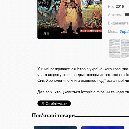
Рік:
2016
Артикул:
55
Видавництв
Мова:
Укра
У книзі розкривається історія українського козацтв
увага акцентується на долі козацьких ватажків та 
Січі. Хронологічно книга охоплює події останньої чв
Для всіх, хто цікавиться історією України та козацтв
Пов'язані товари