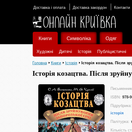
Доставка і оплата
Доставка закордон
Контакти
Книги
Символіка
Одяг
Художні
Дитячі
Історія
Публіцистичні
Головна
Книги
Історія
Історія козацтва. Після зр
Історія козацтва. Після зруйну
Письменник
ISBN:
978-9
Підрубрика:
історія
Палітурка:
Кількість ст