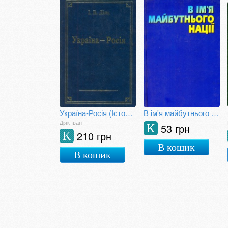
Україна-Росія (Історія та сучасність)
В ім'я майбутнього нації
Діяк Іван
53 грн
К
210 грн
К
В кошик
В кошик