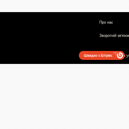
Про нас
Зворотній зв'язо
Користувацька у
Швидко з Бітрікс