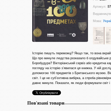
Артикул:
57
Видавництв
Мова:
Укра
Історію пишуть переможці? Якщо так, то вона вкрай 
Що про минуле людства розказало б олдувайське 
Боробудура? Вікторіанський сервіз або кредитна ка
погляду на історію з’явилася ця книжка. У ній дослі
допомогою 100 предметів з Британського музею. Вік
світ. І це не суб’єктивна вибірка, а спроба рівномі
давнє минуле. Показати, як люди формували світ і
Пов'язані товари