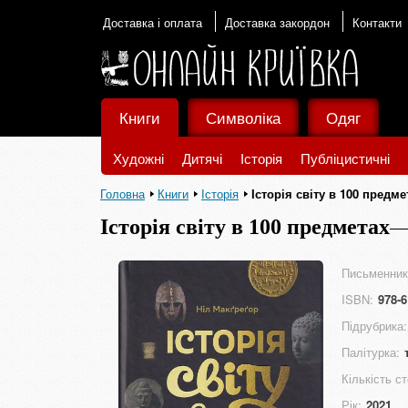
Доставка і оплата
Доставка закордон
Контакти
Книги
Символіка
Одяг
Художні
Дитячі
Історія
Публіцистичні
Головна
Книги
Історія
Історія світу в 100 предме
Історія світу в 100 предметах
Письменник
ISBN:
978-6
Підрубрика:
Палітурка:
Кількість ст
Рік:
2021