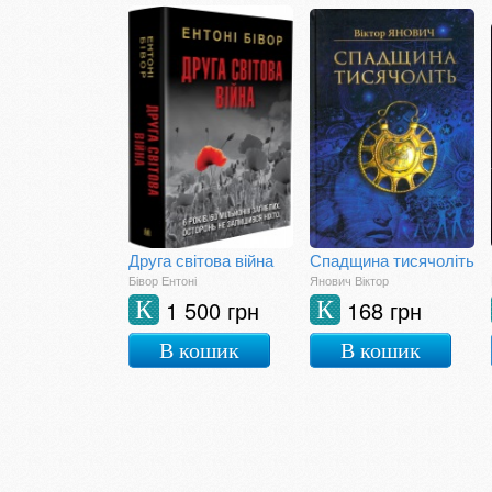
Друга світова війна
Спадщина тисячоліть
Бівор Ентоні
Янович Віктор
1 500 грн
168 грн
К
К
В кошик
В кошик