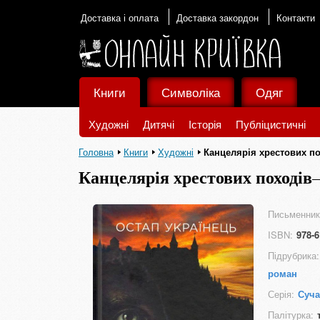
Доставка і оплата
Доставка закордон
Контакти
Книги
Символіка
Одяг
Художні
Дитячі
Історія
Публіцистичні
Головна
Книги
Художні
Канцелярія хрестових п
Канцелярія хрестових походів
Письменник
ISBN:
978-6
Підрубрика:
роман
Серія:
Суча
Палітурка: