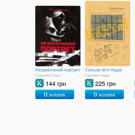
Незакінчений портрет
Сильне ім'я Надія
Степанюк Ольга
Савченко Надія
144 грн
225 грн
К
К
В кошик
В кошик