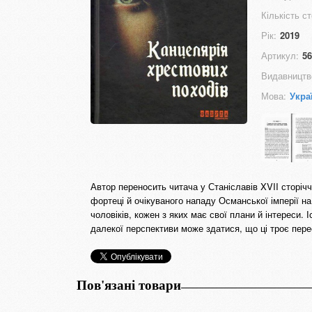
Кількість ст
Рік:
2019
Артикул:
56
Видавництв
Мова:
Укра
Автор переносить читача у Станіславів XVII сторіч
фортеці й очікуваного нападу Османської імперії н
чоловіків, кожен з яких має свої плани й інтереси.
далекої перспективи може здатися, що ці троє пер
Пов'язані товари