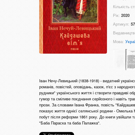
Кількість ст
Рік:
2020
Артикул:
57
Видавництв
Мова:
Укра
Іван Нечу-Левицький (1838-1918) - видатний українс
романів, повістей, оповідань, казок, п'єс з народн
рудники" українського життя і створити правдиві об
гумор та сміливе поєднання серйозного і навіть тр
прози. За словами Івана Франка, повість "Кайдаше
показує життя однієї селянської родини - Омелька 
побут після реформи 1861 року. До книги увійшли т
"Баба Параска та баба Палажка".