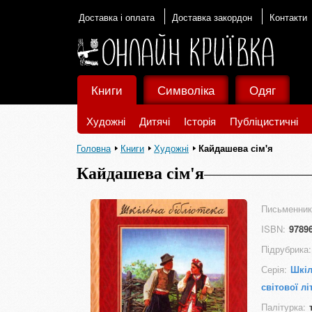
Доставка і оплата
Доставка закордон
Контакти
Книги
Символіка
Одяг
Художні
Дитячі
Історія
Публіцистичні
Головна
Книги
Художні
Кайдашева сім'я
Кайдашева сім'я
Письменник
ISBN:
9789
Підрубрика:
Серія:
Шкіл
світової лі
Палітурка: