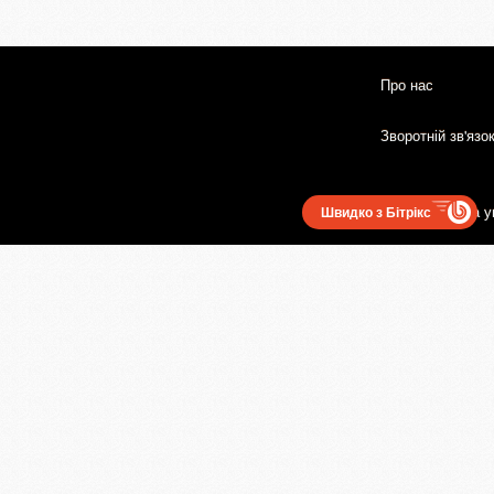
Про нас
Зворотній зв'язо
Користувацька у
Швидко з Бітрікс