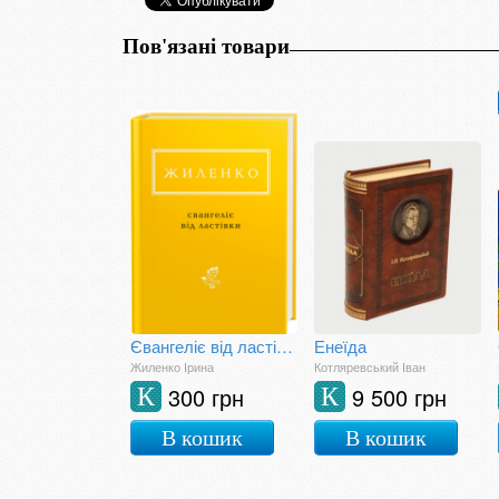
Пов'язані товари
Євангеліє від ластівки
Енеїда
Жиленко Ірина
Котляревський Іван
300 грн
9 500 грн
К
К
В кошик
В кошик