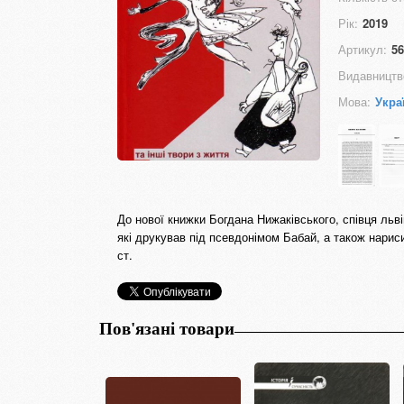
Рік:
2019
Артикул:
56
Видавництв
Мова:
Укра
До нової книжки Богдана Нижаківського, співця льві
які друкував під псевдонімом Бабай, а також нариси
ст.
Пов'язані товари