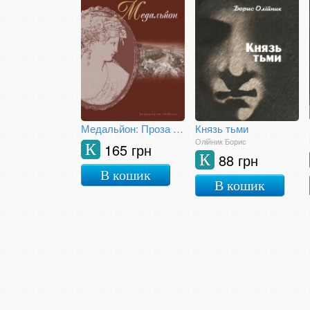
Медальйон: Проза київських неокласиків
Князь тьми
Олійник Борис
165 грн
К
88 грн
К
В кошик
В кошик