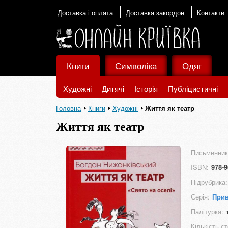
Доставка і оплата
Доставка закордон
Контакти
Книги
Символіка
Одяг
Художні
Дитячі
Історія
Публіцистичні
Головна
Книги
Художні
Життя як театр
Життя як театр
Письменник
ISBN:
978-9
Підрубрика:
Серія:
Прив
Палітурка:
Кількість ст