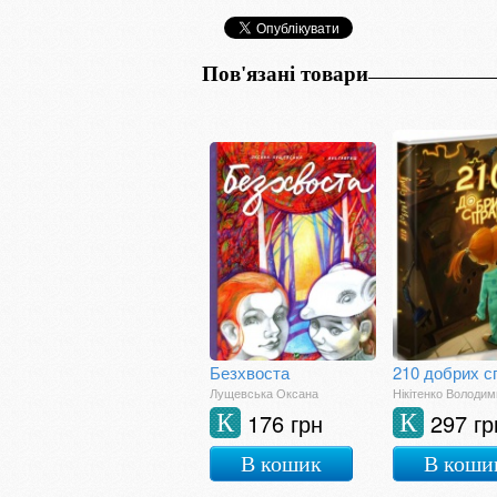
Пов'язані товари
Безхвоста
210 добрих с
Лущевська Оксана
Нікітенко Володим
176 грн
297 гр
К
К
В кошик
В коши