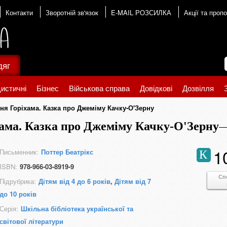
Контакти
Зворотній зв'язок
E-MAIL РОЗСИЛКА
Акції та пропо
дяг
истичні
Бізнес
Військова справа
Довідкові
Дозвілля
еня Горіхама. Казка про Джеміму Качку-О'Зерну
хама. Казка про Джеміму Качку-О'Зерну
1
Письменник:
Поттер Беатрікс
К
ISBN:
978-966-03-8919-9
Сп
Підрубрика:
Дітям від 4 до 6 років
,
Дітям від 7
до 10 років
Серія:
Шкільна бібліотека української та
світової літератури