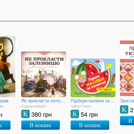
прав
Як прокласти залізницю
Підбери наліпки за розміром. На городі
ир
Содомка Мартін
Чайчук Ганна
2
К
н
380 грн
54 грн
К
К
В
к
В кошик
В кошик