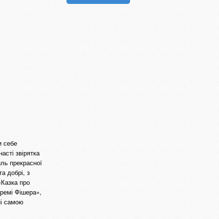
и себе
асті звірятка
иль прекрасної
та добрі, з
«Казка про
еремі Фішера»,
ні самою