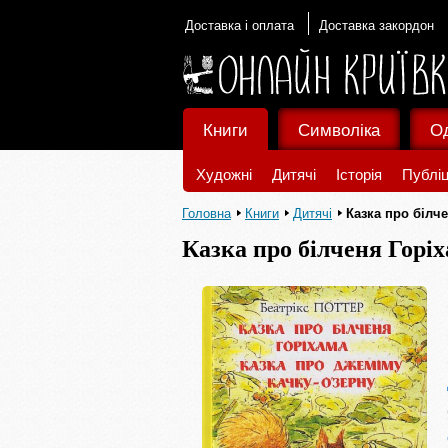
Доставка і оплата
Доставка закордон
Книги
Символіка
О
Художні
Дитячі
Історія
Публіц
Головна
Книги
Дитячі
Казка про білч
Казка про білченя Горі